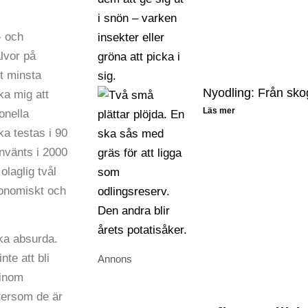
- och
lvor på
t minsta
Nyodling: Från skog 
ka mig att
Läs mer
onella
ka testas i 90
använts i 2000
olaglig tvål
konomiskt och
ka absurda.
te att bli
Annons
 inom
ftersom de är