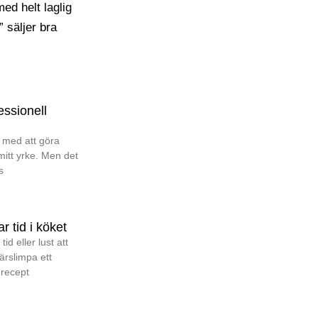
ed helt laglig
” säljer bra
essionell
 med att göra
 mitt yrke. Men det
s
r tid i köket
tid eller lust att
färslimpa ett
 recept