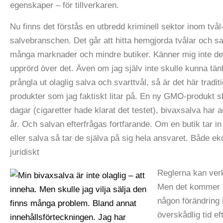
egenskaper – för tillverkaren.
Nu finns det förstås en utbredd kriminell sektor inom tvål
salvebranschen. Det går att hitta hemgjorda tvålar och sa
många marknader och mindre butiker. Känner mig inte de
upprörd över det. Även om jag själv inte skulle kunna tän
prångla ut olaglig salva och svarttvål, så är det här traditi
produkter som jag faktiskt litar på. En ny GMO-produkt s
dagar (cigaretter hade klarat det testet), bivaxsalva har 
år. Och salvan efterfrågas fortfarande. Om en butik tar in 
eller salva så tar de själva på sig hela ansvaret. Både e
juridiskt
Reglerna kan ver
Men det kommer in
någon förändring
överskådlig tid e