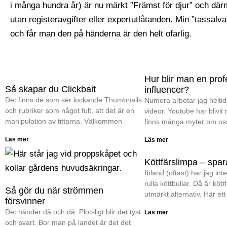
i många hundra år) är nu märkt ”Främst för djur” och därm
utan registeravgifter eller expertutlåtanden. Min ”tassalva
och får man den på händerna är den helt ofarlig.
Hur blir man en prof
Så skapar du Clickbait
influencer?
Det finns de som ser lockande Thumbnails
Numera arbetar jag heltid
och rubriker som något fult, att det är en
videor. Youtube har blivit
manipulation av tittarna. Välkommen
finns många myter om os
Läs mer
Läs mer
Köttfärslimpa – spara
Ibland (oftast) har jag inte 
rulla köttbullar. Då är kött
Så gör du när strömmen
utmärkt alternativ. Här ett
försvinner
Det händer då och då. Plötsligt blir det tyst
Läs mer
och svart. Bor man på landet är det det