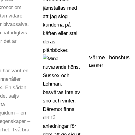
kronor om
utan vidare
ar bivaxsalva,
 naturligtvis
 det är
Värme i hönshus
Läs mer
 har varit en
innehåller
ax. En sådan
 det säljs
sta
iquidum – en
a egenskaper –
arhet. Två bra