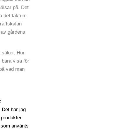
hälsar på. Det
ra det faktum
traffskalan
r av gårdens
 säker. Hur
 bara visa för
 på vad man
t
 Det har jag
a produkter
a som använts