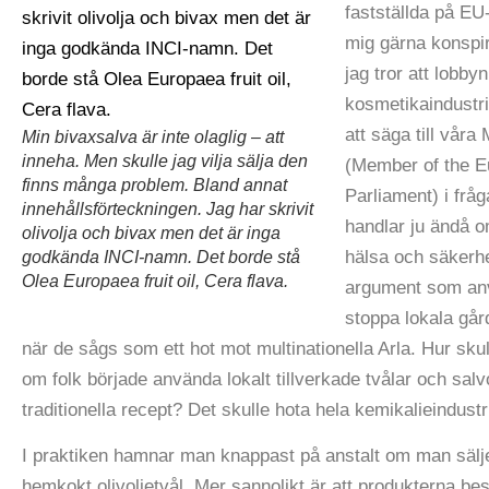
fastställda på EU-
mig gärna konspir
jag tror att lobbyn
kosmetikaindustri
att säga till våra
Min bivaxsalva är inte olaglig – att
inneha. Men skulle jag vilja sälja den
(Member of the 
finns många problem. Bland annat
Parliament) i fråg
innehållsförteckningen. Jag har skrivit
handlar ju ändå 
olivolja och bivax men det är inga
hälsa och säker
godkända INCI-namn. Det borde stå
Olea Europaea fruit oil, Cera flava.
argument som anv
stoppa lokala går
när de sågs som ett hot mot multinationella Arla. Hur skul
om folk började använda lokalt tillverkade tvålar och salv
traditionella recept? Det skulle hota hela kemikalieindustr
I praktiken hamnar man knappast på anstalt om man sälj
hemkokt olivoljetvål. Mer sannolikt är att produkterna bes