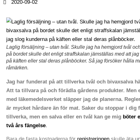
2020-09-02
Laglig försäljning – utan tvål. Skulle jag ha hemgjord tvål oc
på bordet skulle det enligt straffskalan jämställas med att ja
på käften eller stal deras plånböcker. Så jag försöker hålla 
råmärken.
Jag har funderat på att tillverka tvål och bivaxsalva h
Att ta tillvara på och förädla gårdens produkter. Men 
med läkemedelsverket släpper jag de planerna. Regler
är mycket hårdare än för mat. Saker du stoppar i dig f
tillverka, men en salva eller en tvål kan ge mig
böter e
två års fängelse
.
Bara de fasta kostnaderna för
registreringen
skulle äta up