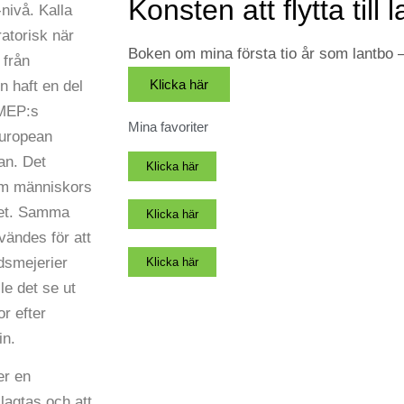
Konsten att flytta till 
nivå. Kalla
atorisk när
Boken om mina första tio år som lantbo
 från
Klicka här
n haft en del
 MEP:s
Mina favoriter
European
an. Det
Klicka här
om människors
het. Samma
Klicka här
ändes för att
dsmejerier
Klicka här
le det se ut
or efter
in.
er en
lagtas och att