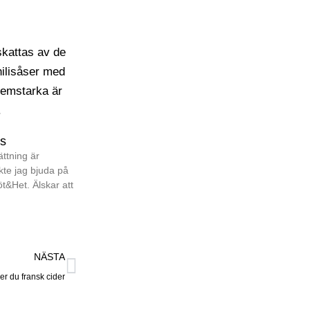
ås
ttning är
kte jag bjuda på
Söt&Het. Älskar att
NÄSTA
er du fransk cider