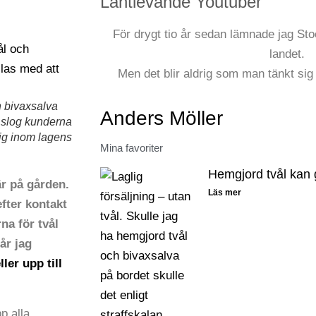
Lantlevande Youtuber
För drygt tio år sedan lämnade jag Stoc
landet.
Men det blir aldrig som man tänkt sig 
h bivaxsalva
Anders Möller
g slog kunderna
mig inom lagens
Mina favoriter
Hemgjord tvål kan 
är på gården.
Läs mer
efter kontakt
na för tvål
år jag
ller upp till
p alla