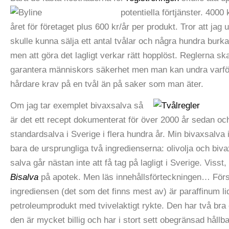
potentiella förtjänster.
4000 
året för företaget plus 600 kr/år per produkt. Tror att jag 
skulle kunna sälja ett antal tvålar och några hundra burk
men att göra det lagligt verkar rätt hopplöst. Reglerna ska
garantera människors säkerhet men man kan undra varför
hårdare krav på en tvål än på saker som man äter.
Om jag tar exemplet bivaxsalva så
är det ett recept dokumenterat för över 2000 år sedan och
standardsalva i Sverige i flera hundra år. Min bivaxsalva 
bara de ursprungliga två ingredienserna: olivolja och biv
salva går nästan inte att få tag på lagligt i Sverige. Visst,
Bisalva
på apotek. Men läs innehållsförteckningen… För
ingrediensen (det som det finns mest av) är paraffinum l
petroleumprodukt med tvivelaktigt rykte. Den har två br
den är mycket billig och har i stort sett obegränsad hållb