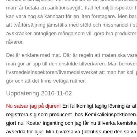
man får betala en sanktionsavgift, ifall fel miljöinspektör 
kan vara nog så kännbart för en liten företagare. Men ba
att tvålförsäljning jämställs med stöld och misshandel i s
avskräcker antagligen många som vill göra bra produkte
råvaror.
Det är enklare med mat. Där är regeln att maten ska vara
man gör är upp till den enskilde tillverkaren. Man behöver
livsmedelsinspektören/livsmedelsverket att man har koll
gör och att det finns vettiga rutiner.
Uppdatering 2016-11-02
Nu satsar jag på djuren!
En fullkomligt laglig lösning är at
registrera sig som producent hos Kemikalieinspektionen.
gjort nu. Kostar ingenting och jag får nu tillverka kemisk
avsedda för djur. Min bivaxsalva (identisk med den salv