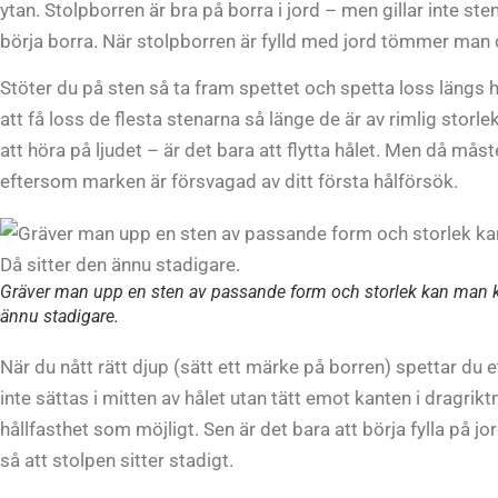
ytan. Stolpborren är bra på borra i jord – men gillar inte sten
börja borra. När stolpborren är fylld med jord tömmer man d
Stöter du på sten så ta fram spettet och spetta loss längs 
att få loss de flesta stenarna så länge de är av rimlig storl
att höra på ljudet – är det bara att flytta hålet. Men då mås
eftersom marken är försvagad av ditt första hålförsök.
Gräver man upp en sten av passande form och storlek kan man kil
ännu stadigare.
När du nått rätt djup (sätt ett märke på borren) spettar du 
inte sättas i mitten av hålet utan tätt emot kanten i dragrik
hållfasthet som möjligt. Sen är det bara att börja fylla på j
så att stolpen sitter stadigt.