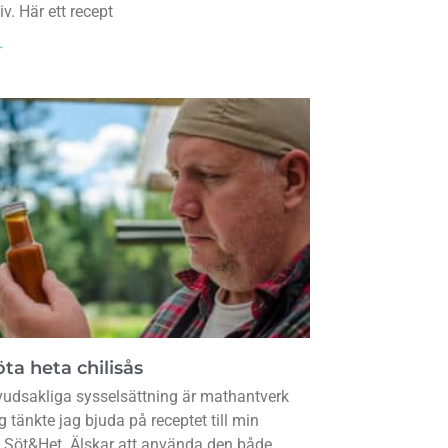
iv. Här ett recept
r
ta heta chilisås
udsakliga sysselsättning är mathantverk
g tänkte jag bjuda på receptet till min
s Söt&Het. Älskar att använda den både