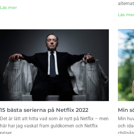
alternat
Läs mer
Läs me
15 bästa serierna på Netflix 2022
Min sö
Det är lätt att hitta vad som är nytt på Netflix – men
Min huv
här har jag vaskat fram guldkornen och Netflix
och ida
priser.
chiliså