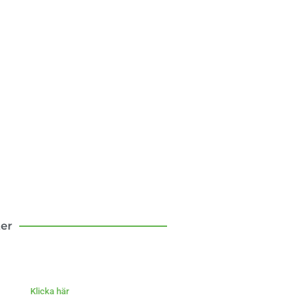
sten att flytta till
landet
om mina första tio år som
bo – med och motgångar.
Klicka här
ter
Klicka här