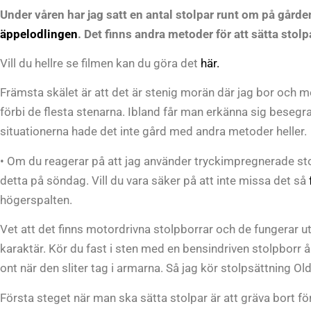
Under våren har jag satt en antal stolpar runt om på gårde
äppelodlingen
. Det finns andra metoder för att sätta stol
Vill du hellre se filmen kan du göra det
här.
Främsta skälet är att det är stenig morän där jag bor och m
förbi de flesta stenarna. Ibland får man erkänna sig besegra
situationerna hade det inte gård med andra metoder heller.
• Om du reagerar på att jag använder tryckimpregnerade st
detta på söndag. Vill du vara säker på att inte missa det så
högerspalten.
Vet att det finns motordrivna stolpborrar och de fungerar
karaktär. Kör du fast i sten med en bensindriven stolpborr åk
ont när den sliter tag i armarna. Så jag kör stolpsättning Ol
Första steget när man ska sätta stolpar är att gräva bort f