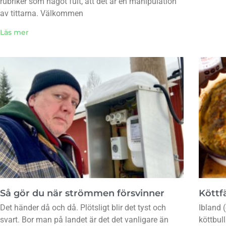
rubriker som något fult, att det är en manipulation
av tittarna. Välkommen
Läs mer
Så gör du när strömmen försvinner
Köttfä
Det händer då och då. Plötsligt blir det tyst och
Ibland (
svart. Bor man på landet är det det vanligare än
köttbul