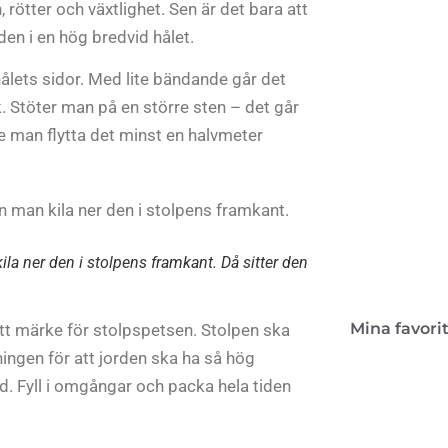
, rötter och växtlighet. Sen är det bara att
en i en hög bredvid hålet.
Kon
hålets sidor. Med lite bändande går det
ek. Stöter man på en större sten – det går
te man flytta det minst en halvmeter
Boken 
lant
a ner den i stolpens framkant. Då sitter den
Mina favori
ett märke för stolpspetsen. Stolpen ska
tningen för att jorden ska ha så hög
ord. Fyll i omgångar och packa hela tiden