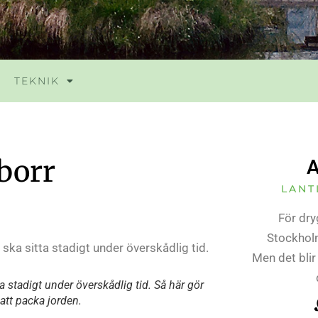
TEKNIK
pborr
A
LANT
För dry
Stockholm
Men det blir
ta stadigt under överskådlig tid. Så här gör
 att packa jorden.