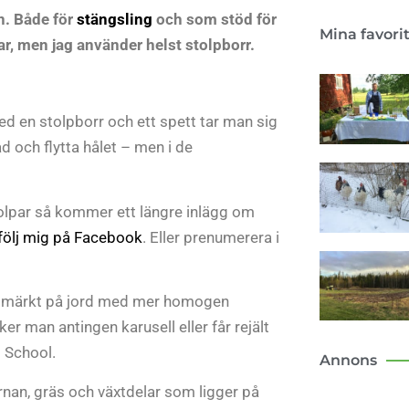
n. Både för
stängsling
och som stöd för
Mina favori
par, men jag använder helst stolpborr.
ed en stolpborr och ett spett tar man sig
d och flytta hålet – men i de
olpar så kommer ett längre inlägg om
följ mig på Facebook
. Eller prenumerera i
 utmärkt på jord med mer homogen
er man antingen karusell eller får rejält
d School.
Annons
örnan, gräs och växtdelar som ligger på