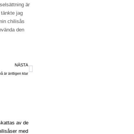
elsättning är
tänkte jag
min chilisås
använda den
NÄSTA
å är äntligen klar