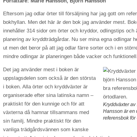
Författare: Marie Hansson, Björn Hansson
Eftersom jag odlar örter till försäljning har jag gott om refer
bokhyllan. Men det här är den bok jag använder mest. Bo
innehåller 314 sidor om örter och kryddor, odlingstips och ä
planering av kryddträdgårdar. Nu ser mina egna odlingar h
ut men det beror på att jag odlar färre sorter och i en störr
mindre odlingar är planeringen både vacker och funktionell
Det jag använder mest i boken är
uppslagsdelen som också är den största
i boken. Alla örter och kryddväxter är
organiserade efter sina latinska namn –
praktiskt för den kunnige och för att
Kryddväxter av 
Hansson är en ri
växterna då hamnar tillsammans med
referensbok för 
sin familj. Mindre praktiskt för den
vanliga trädgårdsvännen som kanske