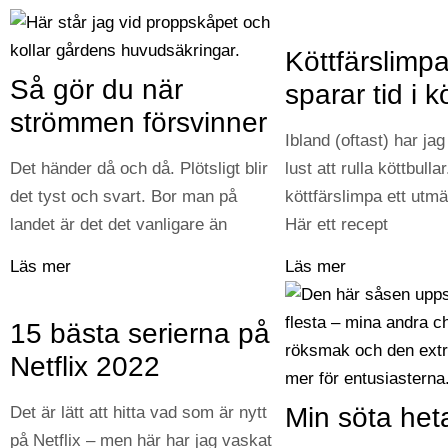
Köttfärslimp
Så gör du när
sparar tid i k
strömmen försvinner
Ibland (oftast) har jag 
Det händer då och då. Plötsligt blir
lust att rulla köttbulla
det tyst och svart. Bor man på
köttfärslimpa ett utmär
landet är det det vanligare än
Här ett recept
Läs mer
Läs mer
15 bästa serierna på
Netflix 2022
Min söta heta
Det är lätt att hitta vad som är nytt
på Netflix – men här har jag vaskat