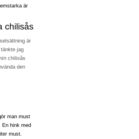
 chilisås
elsättning är
tänkte jag
min chilisås
använda den