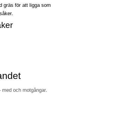
åker
landet
 – med och motgångar.