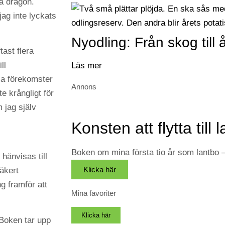
å dragon.
jag inte lyckats
Nyodling: Från skog till 
ast flera
ll
Läs mer
lla förekomster
Annons
te krångligt för
 jag själv
Konsten att flytta till 
Boken om mina första tio år som lantbo
hänvisas till
Klicka här
äkert
g framför att
Mina favoriter
Klicka här
 Boken tar upp