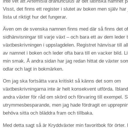
inte vet att
Artemisia dranunculus
är det latinska namnet p
Visst, det finns ett register i slutet av boken men själv har 
lista ut riktigt hur det fungerar.
Även om de svenska namnen finns med där så finns det oft
sidhänvisningar till varje växt – och bara ett av dem leder ti
växtbeskrivningen i uppslagdelen. Registret hänvisar till a
av namnet i boken och leder ofta bara till en vacker bild. Li
min smak. Å andra sidan har jag redan hittat de växter som
odlar och lagt in bokmärken.
Om jag ska fortsätta vara kritiskt så känns det som om
växtbeskrivningarna inte är helt konsekvent utförda. Ibland 
andra växter för råd om skörd och förvaring till exempel. S
utrymmesbesparande, men jag hade fördragit en upprepnin
behöva sitta och bläddra fram och tillbaka.
Med detta sagt så är Kryddväxter min favoritbok för örter.