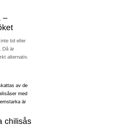
a –
öket
inte tid eller
r. Då är
kt alternativ.
 chilisås