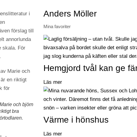
Anders Möller
enslitteratur i
ken
Mina favoriter
ven förslag till
elt annorlunda
e skala. För
.
Hemgjord tvål kan ge fä
Läs mer
Marie och björn
ktigt bra
Värme i hönshus
örtodlaren.
Läs mer