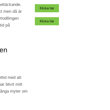
 heltäckande.
Klicka här
xt men då är
rtodllingen
Klicka här
tid på
 en
ltid med att
r blivit mitt
många myter om