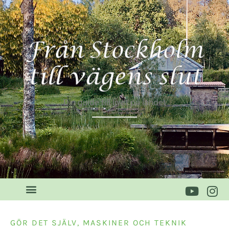
Din guide till livet på landet
GÖR DET SJÄLV
,
MASKINER OCH TEKNIK