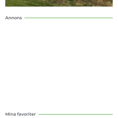
Annons
Konsten att flytta till landet
Boken om mina första tio år som lantbo –
med och motgångar.
Klicka här
Mina favoriter