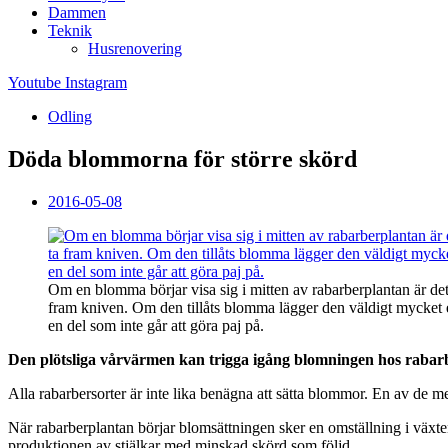
Dammen
Teknik
Husrenovering
Youtube
Instagram
Odling
Döda blommorna för större skörd
2016-05-08
Om en blomma börjar visa sig i mitten av rabarberplantan är det 
fram kniven. Om den tillåts blomma lägger den väldigt mycket 
en del som inte går att göra paj på.
Den plötsliga vårvärmen kan trigga igång blomningen hos rabarber
Alla rabarbersorter är inte lika benägna att sätta blommor. En av de m
När rabarberplantan börjar blomsättningen sker en omställning i växten. 
produktionen av stjälkar med minskad skörd som följd.