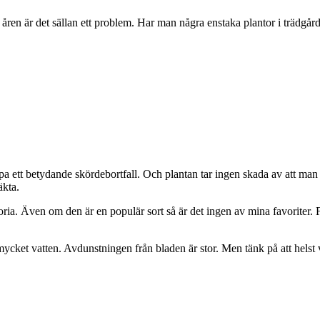
 åren är det sällan ett problem. Har man några enstaka plantor i trädgå
pa ett betydande skördebortfall. Och plantan tar ingen skada av att ma
äkta.
ctoria. Även om den är en populär sort så är det ingen av mina favoriter. 
 mycket vatten. Avdunstningen från bladen är stor. Men tänk på att hels