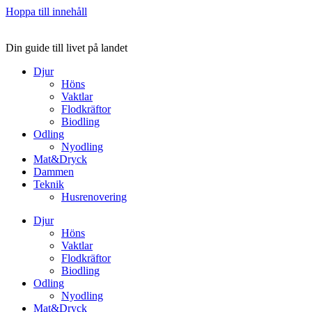
Hoppa till innehåll
Din guide till livet på landet
Djur
Höns
Vaktlar
Flodkräftor
Biodling
Odling
Nyodling
Mat&Dryck
Dammen
Teknik
Husrenovering
Djur
Höns
Vaktlar
Flodkräftor
Biodling
Odling
Nyodling
Mat&Dryck