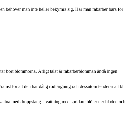
rden behöver man inte heller bekymra sig. Har man rabarber bara för
n tar bort blommorna. Ärligt talat är rabarberblomman ändå ingen
Främst för att den har dålig rödfärgning och dessutom tenderar att bli
t vattna med droppslang – vattning med spridare blöter ner bladen och