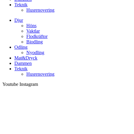
Teknik
Husrenovering
Djur
Höns
Vaktlar
Flodkräftor
Biodling
Odling
Nyodling
Mat&Dryck
Dammen
Teknik
Husrenovering
Youtube
Instagram