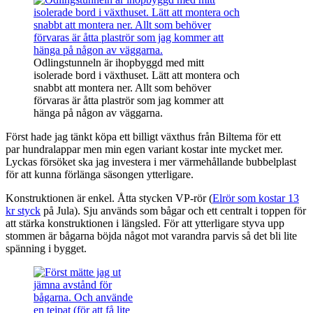
Odlingstunneln är ihopbyggd med mitt
isolerade bord i växthuset. Lätt att montera och
snabbt att montera ner. Allt som behöver
förvaras är åtta plaströr som jag kommer att
hänga på någon av väggarna.
Först hade jag tänkt köpa ett billigt växthus från Biltema för ett
par hundralappar men min egen variant kostar inte mycket mer.
Lyckas försöket ska jag investera i mer värmehållande bubbelplast
för att kunna förlänga säsongen ytterligare.
Konstruktionen är enkel. Åtta stycken VP-rör (
Elrör som kostar 13
kr styck
på Jula). Sju används som bågar och ett centralt i toppen för
att stärka konstruktionen i längsled. För att ytterligare styva upp
stommen är bågarna böjda något mot varandra parvis så det bli lite
spänning i bygget.