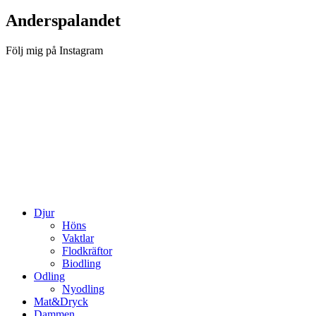
Anderspalandet
Följ mig på Instagram
Djur
Höns
Vaktlar
Flodkräftor
Biodling
Odling
Nyodling
Mat&Dryck
Dammen