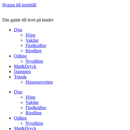
Hoppa till innehåll
Din guide till livet på landet
Djur
Höns
Vaktlar
Flodkräftor
Biodling
Odling
Nyodling
Mat&Dryck
Dammen
Teknik
Husrenovering
Djur
Höns
Vaktlar
Flodkräftor
Biodling
Odling
Nyodling
Mat&Dryck