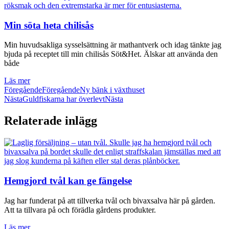
Min söta heta chilisås
Min huvudsakliga sysselsättning är mathantverk och idag tänkte jag
bjuda på receptet till min chilisås Söt&Het. Älskar att använda den
både
Läs mer
Föregående
Föregående
Ny bänk i växthuset
Nästa
Guldfiskarna har överlevt
Nästa
Relaterade inlägg
Hemgjord tvål kan ge fängelse
Jag har funderat på att tillverka tvål och bivaxsalva här på gården.
Att ta tillvara på och förädla gårdens produkter.
Läs mer