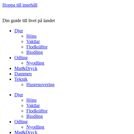
Hoppa till innehåll
Din guide till livet på landet
Djur
Höns
Vaktlar
Flodkräftor
Biodling
Odling
Nyodling
Mat&Dryck
Dammen
Teknik
Husrenovering
Djur
Höns
Vaktlar
Flodkräftor
Biodling
Odling
Nyodling
Mat&Dryck