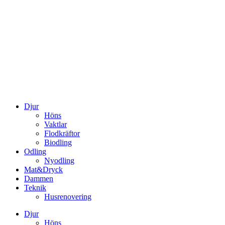
Djur
Höns
Vaktlar
Flodkräftor
Biodling
Odling
Nyodling
Mat&Dryck
Dammen
Teknik
Husrenovering
Djur
Höns