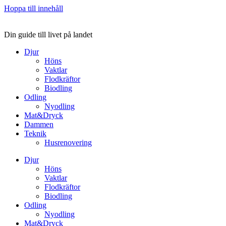
Hoppa till innehåll
Din guide till livet på landet
Djur
Höns
Vaktlar
Flodkräftor
Biodling
Odling
Nyodling
Mat&Dryck
Dammen
Teknik
Husrenovering
Djur
Höns
Vaktlar
Flodkräftor
Biodling
Odling
Nyodling
Mat&Dryck