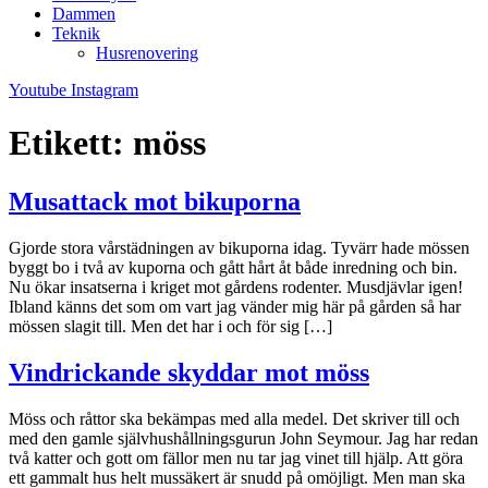
Dammen
Teknik
Husrenovering
Youtube
Instagram
Etikett:
möss
Musattack mot bikuporna
Gjorde stora vårstädningen av bikuporna idag. Tyvärr hade mössen
byggt bo i två av kuporna och gått hårt åt både inredning och bin.
Nu ökar insatserna i kriget mot gårdens rodenter. Musdjävlar igen!
Ibland känns det som om vart jag vänder mig här på gården så har
mössen slagit till. Men det har i och för sig […]
Vindrickande skyddar mot möss
Möss och råttor ska bekämpas med alla medel. Det skriver till och
med den gamle självhushållningsgurun John Seymour. Jag har redan
två katter och gott om fällor men nu tar jag vinet till hjälp. Att göra
ett gammalt hus helt mussäkert är snudd på omöjligt. Men man ska