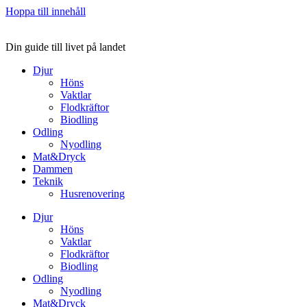
Hoppa till innehåll
Din guide till livet på landet
Djur
Höns
Vaktlar
Flodkräftor
Biodling
Odling
Nyodling
Mat&Dryck
Dammen
Teknik
Husrenovering
Djur
Höns
Vaktlar
Flodkräftor
Biodling
Odling
Nyodling
Mat&Dryck