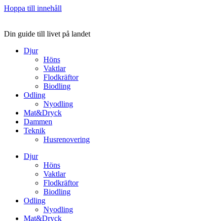
Hoppa till innehåll
Din guide till livet på landet
Djur
Höns
Vaktlar
Flodkräftor
Biodling
Odling
Nyodling
Mat&Dryck
Dammen
Teknik
Husrenovering
Djur
Höns
Vaktlar
Flodkräftor
Biodling
Odling
Nyodling
Mat&Dryck