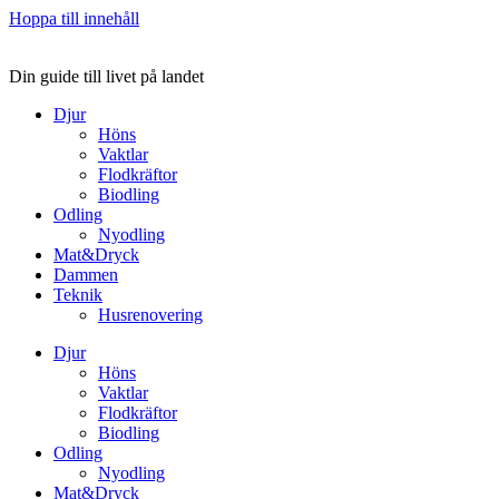
Hoppa till innehåll
Din guide till livet på landet
Djur
Höns
Vaktlar
Flodkräftor
Biodling
Odling
Nyodling
Mat&Dryck
Dammen
Teknik
Husrenovering
Djur
Höns
Vaktlar
Flodkräftor
Biodling
Odling
Nyodling
Mat&Dryck