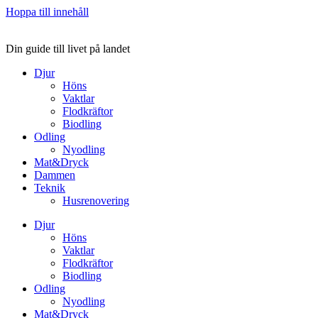
Hoppa till innehåll
Din guide till livet på landet
Djur
Höns
Vaktlar
Flodkräftor
Biodling
Odling
Nyodling
Mat&Dryck
Dammen
Teknik
Husrenovering
Djur
Höns
Vaktlar
Flodkräftor
Biodling
Odling
Nyodling
Mat&Dryck