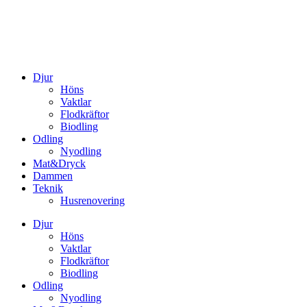
Djur
Höns
Vaktlar
Flodkräftor
Biodling
Odling
Nyodling
Mat&Dryck
Dammen
Teknik
Husrenovering
Djur
Höns
Vaktlar
Flodkräftor
Biodling
Odling
Nyodling