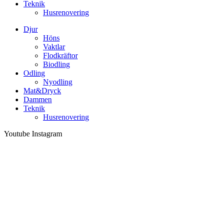
Teknik
Husrenovering
Djur
Höns
Vaktlar
Flodkräftor
Biodling
Odling
Nyodling
Mat&Dryck
Dammen
Teknik
Husrenovering
Youtube
Instagram