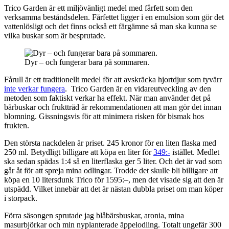
Trico Garden är ett miljövänligt medel med fårfett som den
verksamma beståndsdelen. Fårfettet ligger i en emulsion som gör det
vattenlösligt och det finns också ett färgämne så man ska kunna se
vilka buskar som är besprutade.
Dyr – och fungerar bara på sommaren.
Fårull är ett traditionellt medel för att avskräcka hjortdjur som tyvärr
inte verkar fungera
. Trico Garden är en vidareutveckling av den
metoden som faktiskt verkar ha effekt. När man använder det på
bärbuskar och fruktträd är rekommendationen att man gör det innan
blomning. Gissningsvis för att minimera risken för bismak hos
frukten.
Den största nackdelen är priset. 245 kronor för en liten flaska med
250 ml. Betydligt billigare att köpa en liter för
349:-
istället. Medlet
ska sedan spädas 1:4 så en literflaska ger 5 liter. Och det är vad som
går åt för att spreja mina odlingar. Trodde det skulle bli billigare att
köpa en 10 litersdunk Trico för 1595:–, men det visade sig att den är
utspädd. Vilket innebär att det är nästan dubbla priset om man köper
i storpack.
Förra säsongen sprutade jag blåbärsbuskar, aronia, mina
masurbjörkar och min nyplanterade äppelodling. Totalt ungefär 300