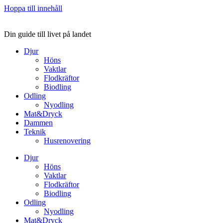
Hoppa till innehåll
Din guide till livet på landet
Djur
Höns
Vaktlar
Flodkräftor
Biodling
Odling
Nyodling
Mat&Dryck
Dammen
Teknik
Husrenovering
Djur
Höns
Vaktlar
Flodkräftor
Biodling
Odling
Nyodling
Mat&Dryck