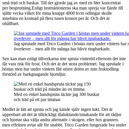
små träd och buskar. Till det gjorde jag av med en liter koncentrat
per besprutning.Enligt instruktionerna ska man spreja var fjärde till
sjätte vecka vilket för mina knappt 4000 kvm odlingar skulle
innebära en kostnad på flera tusen kronor per år. Och det är
ohållbart.
Jag sprutade med Trico Garden i höstas men under vintern har n
överlever – men allt för många har blivit ringbarkade.
Sen kan man enligt tillverkarna inte spruta vintertid eftersom det inte
får vara risk för frost. Och det är det stora problemet. Jag sprutade i
höstas men har under vintern fått större delen av min fruktodling
förstörd av barkgnagande hjortdjur.
Med en enkel handspruta täckte jag 300 buskar
och träd på ett par timmar.
Medlet är lätt att spruta och jag kände själv ingen lukt. Det är
uppenbart att det är tillräckligt illaluktande/smakande för att rådjur
och hjortar ska välja andra alternativ i skogen, eller hos grannen.
men effekten avtar allt för snabbt. Trico Garden fungerade bra under