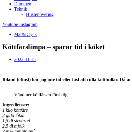
Dammen
Teknik
Husrenovering
Youtube
Instagram
Mat&Dryck
Köttfärslimpa – sparar tid i köket
2022-11-15
Ibland (oftast) har jag inte tid eller lust att rulla köttbullar. 
Vänd ner köttfärsen försiktigt.
Ingredienser:
1 kilo köttfärs
2 gula lökar
1,5 dl ströbröd
2,5 dl mjölk
2 msk tomatpure´