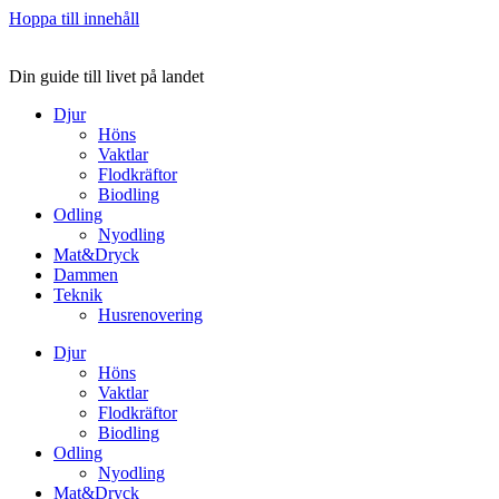
Hoppa till innehåll
Din guide till livet på landet
Djur
Höns
Vaktlar
Flodkräftor
Biodling
Odling
Nyodling
Mat&Dryck
Dammen
Teknik
Husrenovering
Djur
Höns
Vaktlar
Flodkräftor
Biodling
Odling
Nyodling
Mat&Dryck