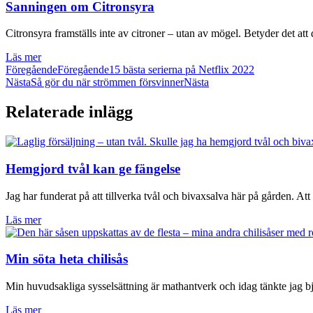
Sanningen om Citronsyra
Citronsyra framställs inte av citroner – utan av mögel. Betyder det att
Läs mer
Föregående
Föregående
15 bästa serierna på Netflix 2022
Nästa
Så gör du när strömmen försvinner
Nästa
Relaterade inlägg
Hemgjord tvål kan ge fängelse
Jag har funderat på att tillverka tvål och bivaxsalva här på gården. Att
Läs mer
Min söta heta chilisås
Min huvudsakliga sysselsättning är mathantverk och idag tänkte jag bj
Läs mer