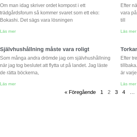
Om man idag skriver ordet kompost i ett
Efter n
trädgårdsforum så kommer svaret som ett eko:
vara på
Bokashi. Det sägs vara lösningen
till
Läs mer
Läs mer
Självhushållning måste vara roligt
Torka
Som många andra drömde jag om självhushållning
Efter t
när jag tog beslutet att flytta ut på landet. Jag läste
tillbak
de rätta böckerna,
är varj
Läs mer
Läs mer
« Föregående
1
2
3
4
…