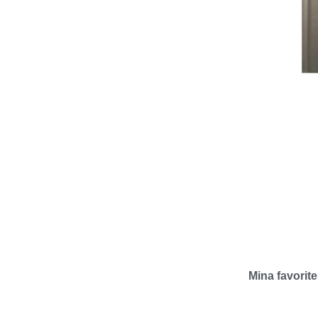
Kon
Boken 
lant
Mina favorite