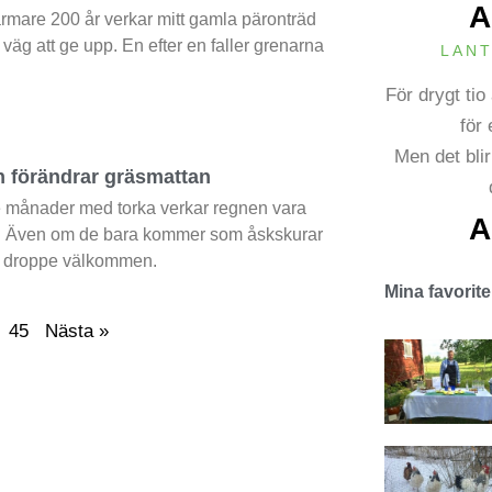
A
ärmare 200 år verkar mitt gamla päronträd
 väg att ge upp. En efter en faller grenarna
LAN
För drygt ti
för 
Men det blir
n förändrar gräsmattan
re månader med torka verkar regnen vara
A
a. Även om de bara kommer som åskskurar
e droppe välkommen.
Mina favorite
45
Nästa »