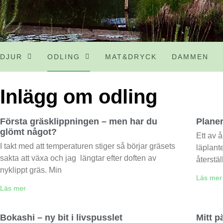
DJUR
ODLING
MAT&DRYCK
DAMMEN
Inlägg om odling
Första gräsklippningen – men har du
Planer
glömt något?
Ett av år
I takt med att temperaturen stiger så börjar gräsets
läplant
sakta att växa och jag längtar efter doften av
återstä
nyklippt gräs. Min
Läs mer
Läs mer
Bokashi – ny bit i livspusslet
Mitt pä