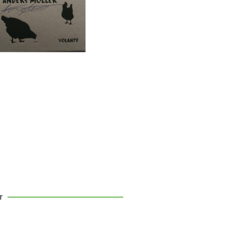
sten att flytta till
landet
om mina första tio år som
bo – med och motgångar.
Klicka här
r