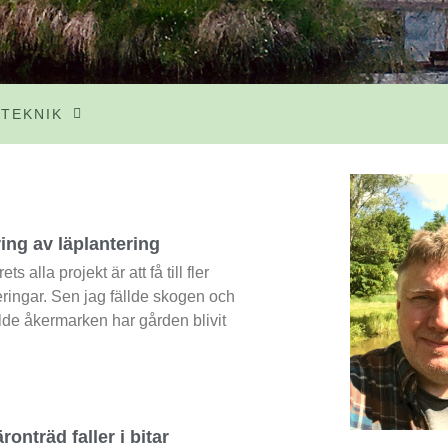
TEKNIK
ing av läplantering
ets alla projekt är att få till fler
eringar. Sen jag fällde skogen och
llde åkermarken har gården blivit
ronträd faller i bitar