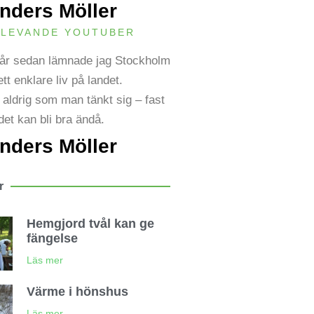
nders Möller
TLEVANDE YOUTUBER
o år sedan lämnade jag Stockholm
ett enklare liv på landet.
 aldrig som man tänkt sig – fast
det kan bli bra ändå.
nders Möller
r
Hemgjord tvål kan ge
fängelse
Läs mer
Värme i hönshus
Läs mer