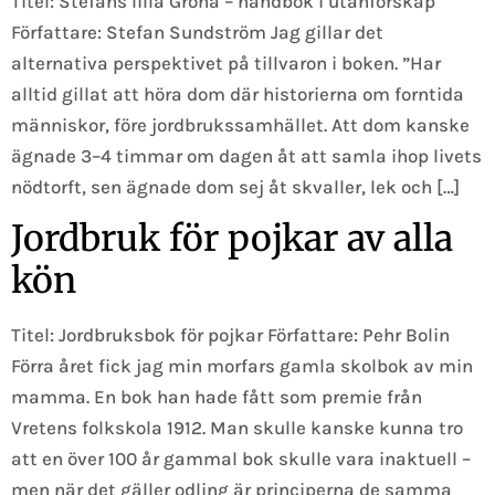
Titel: Stefans lilla Gröna – handbok i utanförskap
Författare: Stefan Sundström Jag gillar det
alternativa perspektivet på tillvaron i boken. ”Har
alltid gillat att höra dom där historierna om forntida
människor, före jordbrukssamhället. Att dom kanske
ägnade 3–4 timmar om dagen åt att samla ihop livets
nödtorft, sen ägnade dom sej åt skvaller, lek och […]
Jordbruk för pojkar av alla
kön
Titel: Jordbruksbok för pojkar Författare: Pehr Bolin
Förra året fick jag min morfars gamla skolbok av min
mamma. En bok han hade fått som premie från
Vretens folkskola 1912. Man skulle kanske kunna tro
att en över 100 år gammal bok skulle vara inaktuell –
men när det gäller odling är principerna de samma