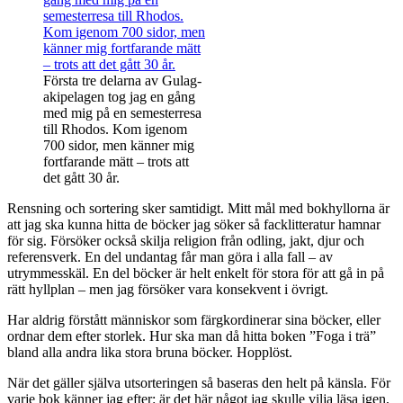
Första tre delarna av Gulag-
akipelagen tog jag en gång
med mig på en semesterresa
till Rhodos. Kom igenom
700 sidor, men känner mig
fortfarande mätt – trots att
det gått 30 år.
Rensning och sortering sker samtidigt. Mitt mål med bokhyllorna är
att jag ska kunna hitta de böcker jag söker så facklitteratur hamnar
för sig. Försöker också skilja religion från odling, jakt, djur och
referensverk. En del undantag får man göra i alla fall – av
utrymmesskäl. En del böcker är helt enkelt för stora för att gå in på
rätt hyllplan – men jag försöker vara konsekvent i övrigt.
Har aldrig förstått människor som färgkordinerar sina böcker, eller
ordnar dem efter storlek. Hur ska man då hitta boken ”Foga i trä”
bland alla andra lika stora bruna böcker. Hopplöst.
När det gäller själva utsorteringen så baseras den helt på känsla. För
varje bok känner jag efter: är det här något jag skulle vilja läsa igen,