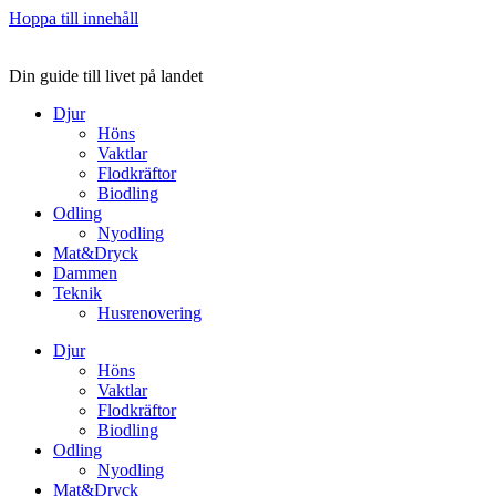
Hoppa till innehåll
Din guide till livet på landet
Djur
Höns
Vaktlar
Flodkräftor
Biodling
Odling
Nyodling
Mat&Dryck
Dammen
Teknik
Husrenovering
Djur
Höns
Vaktlar
Flodkräftor
Biodling
Odling
Nyodling
Mat&Dryck