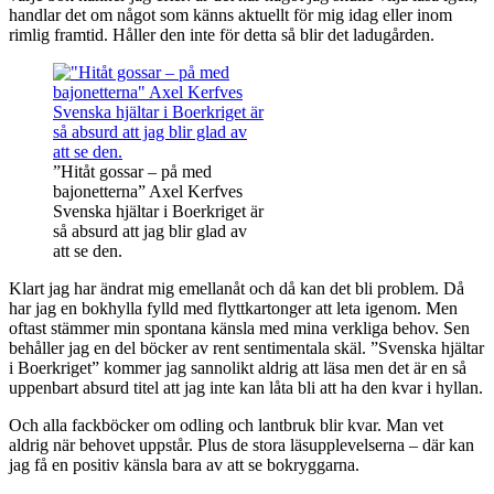
handlar det om något som känns aktuellt för mig idag eller inom
rimlig framtid. Håller den inte för detta så blir det ladugården.
”Hitåt gossar – på med
bajonetterna” Axel Kerfves
Svenska hjältar i Boerkriget är
så absurd att jag blir glad av
att se den.
Klart jag har ändrat mig emellanåt och då kan det bli problem. Då
har jag en bokhylla fylld med flyttkartonger att leta igenom. Men
oftast stämmer min spontana känsla med mina verkliga behov. Sen
behåller jag en del böcker av rent sentimentala skäl. ”Svenska hjältar
i Boerkriget” kommer jag sannolikt aldrig att läsa men det är en så
uppenbart absurd titel att jag inte kan låta bli att ha den kvar i hyllan.
Och alla fackböcker om odling och lantbruk blir kvar. Man vet
aldrig när behovet uppstår. Plus de stora läsupplevelserna – där kan
jag få en positiv känsla bara av att se bokryggarna.