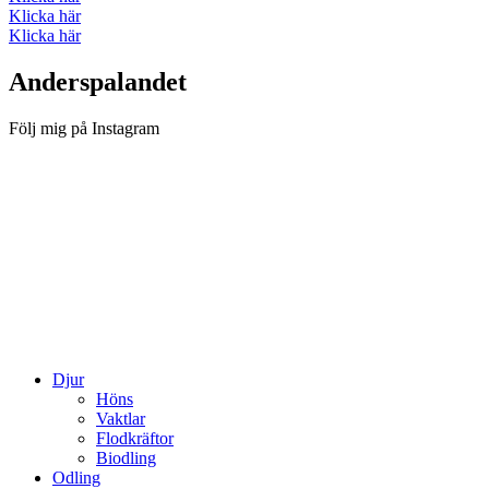
Klicka här
Klicka här
Anderspalandet
Följ mig på Instagram
Djur
Höns
Vaktlar
Flodkräftor
Biodling
Odling