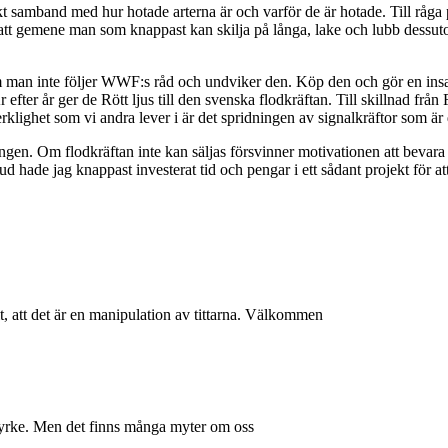
kt samband med hur hotade arterna är och varför de är hotade. Till råga 
t gemene man som knappast kan skilja på långa, lake och lubb dessutom 
 man inte följer WWF:s råd och undviker den. Köp den och gör en insa
fter år ger de Rött ljus till den svenska flodkräftan. Till skillnad från 
klighet som vi andra lever i är det spridningen av signalkräftor som är 
ngen. Om flodkräftan inte kan säljas försvinner motivationen att beva
ud hade jag knappast investerat tid och pengar i ett sådant projekt för at
, att det är en manipulation av tittarna. Välkommen
t yrke. Men det finns många myter om oss