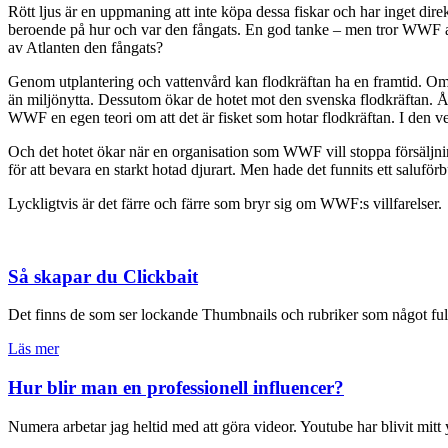
Rött ljus är en uppmaning att inte köpa dessa fiskar och har inget dire
beroende på hur och var den fångats. En god tanke – men tror WWF at
av Atlanten den fångats?
Genom utplantering och vattenvård kan flodkräftan ha en framtid. Om
än miljönytta. Dessutom ökar de hotet mot den svenska flodkräftan. År e
WWF en egen teori om att det är fisket som hotar flodkräftan. I den ver
Och det hotet ökar när en organisation som WWF vill stoppa försäljni
för att bevara en starkt hotad djurart. Men hade det funnits ett saluförb
Lyckligtvis är det färre och färre som bryr sig om WWF:s villfarelser.
Så skapar du Clickbait
Det finns de som ser lockande Thumbnails och rubriker som något fult
Läs mer
Hur blir man en professionell influencer?
Numera arbetar jag heltid med att göra videor. Youtube har blivit mit