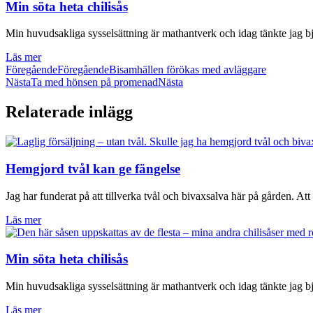
Min söta heta chilisås
Min huvudsakliga sysselsättning är mathantverk och idag tänkte jag bj
Läs mer
Föregående
Föregående
Bisamhällen förökas med avläggare
Nästa
Ta med hönsen på promenad
Nästa
Relaterade inlägg
Hemgjord tvål kan ge fängelse
Jag har funderat på att tillverka tvål och bivaxsalva här på gården. Att
Läs mer
Min söta heta chilisås
Min huvudsakliga sysselsättning är mathantverk och idag tänkte jag bj
Läs mer