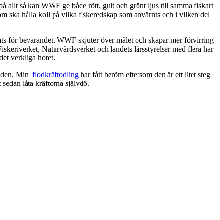
på allt så kan WWF ge både rött, gult och grönt ljus till samma fiskart
ska hålla koll på vilka fiskeredskap som anvärnts och i vilken del
ts för bevarandet. WWF skjuter över målet och skapar mer förvirring
Fiskeriverket, Naturvårdsverket och landets lärsstyrelser med flera har
det verkliga hotet.
ra den. Min
flodkräftodling
har fått beröm eftersom den är ett litet steg
t sedan låta kräftorna självdö.