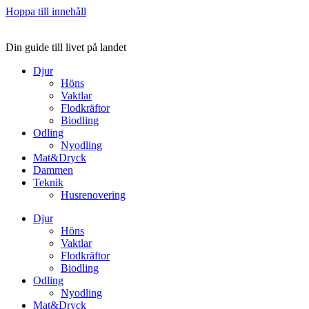
Hoppa till innehåll
Din guide till livet på landet
Djur
Höns
Vaktlar
Flodkräftor
Biodling
Odling
Nyodling
Mat&Dryck
Dammen
Teknik
Husrenovering
Djur
Höns
Vaktlar
Flodkräftor
Biodling
Odling
Nyodling
Mat&Dryck