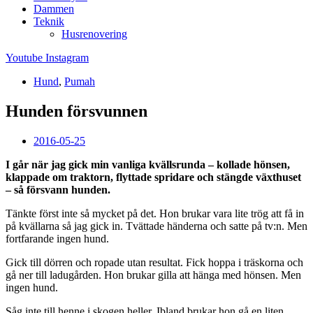
Dammen
Teknik
Husrenovering
Youtube
Instagram
Hund
,
Pumah
Hunden försvunnen
2016-05-25
I går när jag gick min vanliga kvällsrunda – kollade hönsen,
klappade om traktorn, flyttade spridare och stängde växthuset
– så försvann hunden.
Tänkte först inte så mycket på det. Hon brukar vara lite trög att få in
på kvällarna så jag gick in. Tvättade händerna och satte på tv:n. Men
fortfarande ingen hund.
Gick till dörren och ropade utan resultat. Fick hoppa i träskorna och
gå ner till ladugården. Hon brukar gilla att hänga med hönsen. Men
ingen hund.
Såg inte till henne i skogen heller. Ibland brukar hon gå en liten