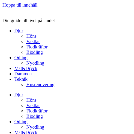
Hoppa till innehåll
Din guide till livet på landet
Djur
Höns
Vaktlar
Flodkräftor
Biodling
Odling
Nyodling
Mat&Dryck
Dammen
Teknik
Husrenovering
Djur
Höns
Vaktlar
Flodkräftor
Biodling
Odling
Nyodling
Mat&Dryck