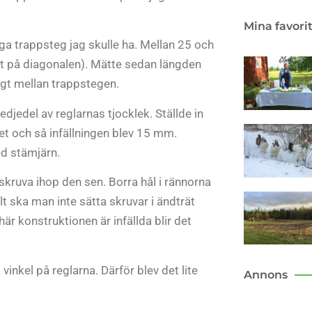
Mina favori
a trappsteg jag skulle ha. Mellan 25 och
 på diagonalen). Mätte sedan längden
ngt mellan trappstegen.
edjedel av reglarnas tjocklek. Ställde in
t och så infällningen blev 15 mm.
ed stämjärn.
 skruva ihop den sen. Borra hål i rännorna
 ska man inte sätta skruvar i ändträt
är konstruktionen är infällda blir det
vinkel på reglarna. Därför blev det lite
Annons