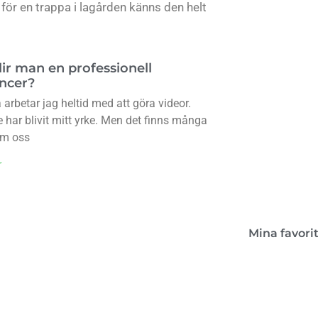
 för en trappa i lagården känns den helt
Kon
lir man en professionell
encer?
arbetar jag heltid med att göra videor.
Boken 
 har blivit mitt yrke. Men det finns många
lant
om oss
r
Mina favori