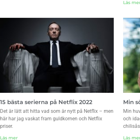
Läs me
15 bästa serierna på Netflix 2022
Min sö
Det är lätt att hitta vad som är nytt på Netflix – men
Min huv
här har jag vaskat fram guldkornen och Netflix
och ida
priser.
chiliså
Läs mer
Läs me