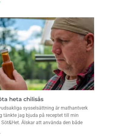
r
ta heta chilisås
udsakliga sysselsättning är mathantverk
g tänkte jag bjuda på receptet till min
s Söt&Het. Älskar att använda den både
r