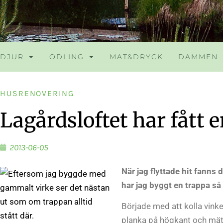
DJUR
ODLING
MAT&DRYCK
DAMMEN
HUSRENOVERING
Lagårdsloftet har fått 
2013-06-05
När jag flyttade hit fanns d
har jag byggt en trappa så 
Började med att kolla vink
planka på högkant och mäta 