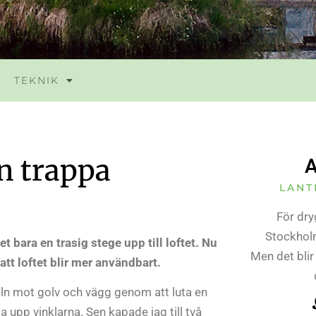
TEKNIK
en trappa
A
LANT
För dry
Stockholm
et bara en trasig stege upp till loftet. Nu
Men det blir
att loftet blir mer användbart.
eln mot golv och vägg genom att luta en
upp vinklarna. Sen kapade jag till två