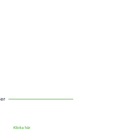
sten att flytta till
landet
om mina första tio år som
bo – med och motgångar.
Klicka här
ter
Klicka här