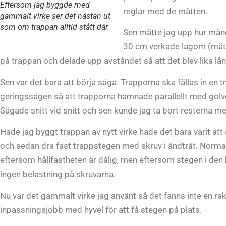
Eftersom jag byggde med
reglar med de måtten.
gammalt virke ser det nästan ut
som om trappan alltid stått där.
Sen mätte jag upp hur mång
30 cm verkade lagom (mätt
på trappan och delade upp avståndet så att det blev lika lå
Sen var det bara att börja såga. Trapporna ska fällas in en tr
geringssågen så att trapporna hamnade parallellt med golve
Sågade snitt vid snitt och sen kunde jag ta bort resterna m
Hade jag byggt trappan av nytt virke hade det bara varit att
och sedan dra fast trappstegen med skruv i ändträt. Normalt
eftersom hållfastheten är dålig, men eftersom stegen i den h
ingen belastning på skruvarna.
Nu var det gammalt virke jag använt så det fanns inte en rak 
inpassningsjobb med hyvel för att få stegen på plats.