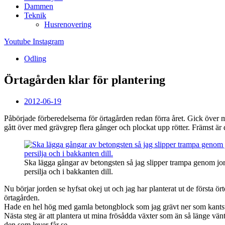
Dammen
Teknik
Husrenovering
Youtube
Instagram
Odling
Örtagården klar för plantering
2012-06-19
Påbörjade förberedelserna för örtagården redan förra året. Gick över 
gått över med grävgrep flera gånger och plockat upp rötter. Främst är
Ska lägga gångar av betongsten så jag slipper trampa genom jor
persilja och i bakkanten dill.
Nu börjar jorden se hyfsat okej ut och jag har planterat ut de första ö
örtagården.
Hade en hel hög med gamla betongblock som jag grävt ner som kantsten 
Nästa steg är att plantera ut mina frösådda växter som än så länge vän
den som lever får se.