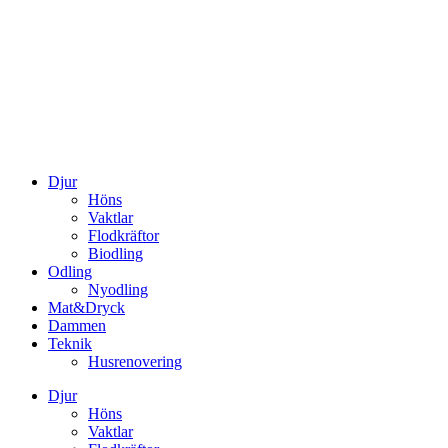
Djur
Höns
Vaktlar
Flodkräftor
Biodling
Odling
Nyodling
Mat&Dryck
Dammen
Teknik
Husrenovering
Djur
Höns
Vaktlar