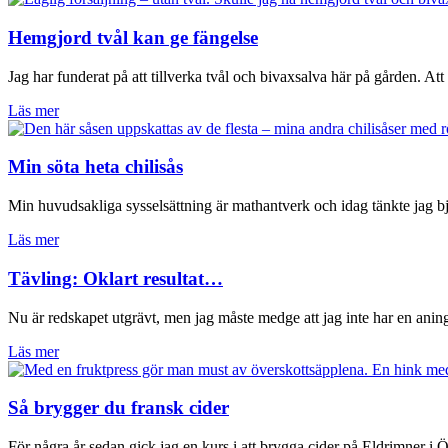
Hemgjord tvål kan ge fängelse
Jag har funderat på att tillverka tvål och bivaxsalva här på gården. Att
Läs mer
Min söta heta chilisås
Min huvudsakliga sysselsättning är mathantverk och idag tänkte jag bj
Läs mer
Tävling: Oklart resultat…
Nu är redskapet utgrävt, men jag måste medge att jag inte har en ani
Läs mer
Så brygger du fransk cider
För några år sedan gick jag en kurs i att brygga cider på Eldrimner i 