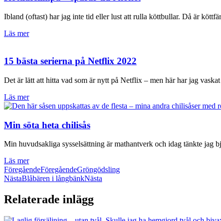
Ibland (oftast) har jag inte tid eller lust att rulla köttbullar. Då är köttf
Läs mer
15 bästa serierna på Netflix 2022
Det är lätt att hitta vad som är nytt på Netflix – men här har jag vask
Läs mer
Min söta heta chilisås
Min huvudsakliga sysselsättning är mathantverk och idag tänkte jag bj
Läs mer
Föregående
Föregående
Gröngödsling
Nästa
Blåbären i långbänk
Nästa
Relaterade inlägg