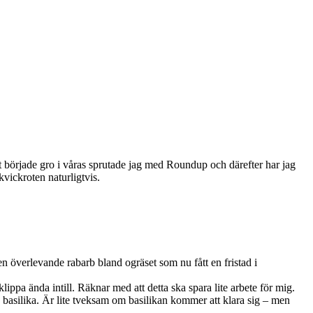
t började gro i våras sprutade jag med Roundup och därefter har jag
vickroten naturligtvis.
en överlevande rabarb bland ogräset som nu fått en fristad i
ppa ända intill. Räknar med att detta ska spara lite arbete för mig.
h basilika. Är lite tveksam om basilikan kommer att klara sig – men