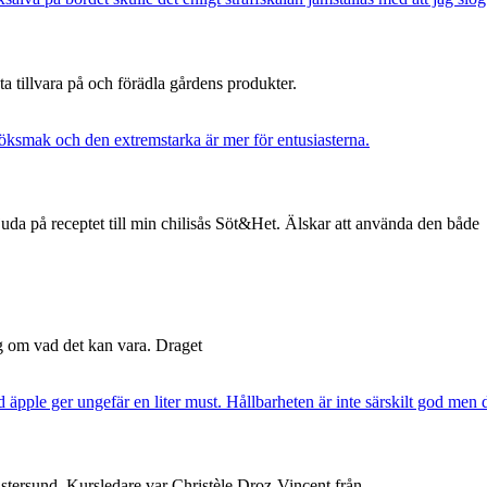
 ta tillvara på och förädla gårdens produkter.
uda på receptet till min chilisås Söt&Het. Älskar att använda den både
ng om vad det kan vara. Draget
Östersund. Kursledare var Christèle Droz-Vincent från