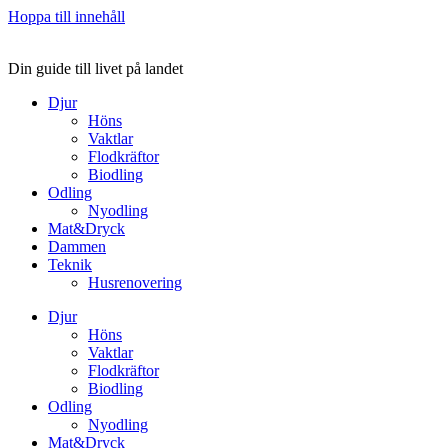
Hoppa till innehåll
Din guide till livet på landet
Djur
Höns
Vaktlar
Flodkräftor
Biodling
Odling
Nyodling
Mat&Dryck
Dammen
Teknik
Husrenovering
Djur
Höns
Vaktlar
Flodkräftor
Biodling
Odling
Nyodling
Mat&Dryck