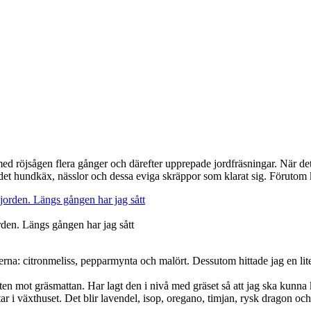
med röjsågen flera gånger och därefter upprepade jordfräsningar. När de
 det hundkäx, nässlor och dessa eviga skräppor som klarat sig. Förutom k
den. Längs gången har jag sått
rterna: citronmeliss, pepparmynta och malört. Dessutom hittade jag en lit
mot gräsmattan. Har lagt den i nivå med gräset så att jag ska kunna kli
tar i växthuset. Det blir lavendel, isop, oregano, timjan, rysk dragon oc