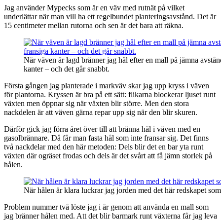
Jag använder Mypecks som är en väv med rutnät på vilket
underlättar när man vill ha ett regelbundet planteringsavstånd. Det är
15 centimeter mellan rutorna och sen är det bara att räkna.
När väven är lagd bränner jag hål efter en mall på jämna avstån
kanter – och det går snabbt.
Första gången jag planterade i markväv skar jag upp kryss i väven
för plantorna. Kryssen är bra på ett sätt: flikarna blockerar ljuset runt
växten men öppnar sig när växten blir större. Men den stora
nackdelen är att väven gärna repar upp sig när den blir skuren.
Därför gick jag förra året över till att bränna hål i väven med en
gasolbrännare. Då får man fasta hål som inte fransar sig. Det finns
två nackdelar med den här metoden: Dels blir det en bar yta runt
växten där ogräset frodas och dels är det svårt att få jämn storlek på
hålen.
När hålen är klara luckrar jag jorden med det här redskapet som 
Problem nummer två löste jag i år genom att använda en mall som
jag bränner hålen med. Att det blir barmark runt växterna får jag leva