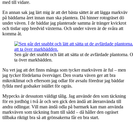
med till vidare.
En annan sak jag lärt mig är att det bästa sättet är att lägga markväv
på bäddarna året innan man ska plantera. Då hinner rotogräset dö
under väven. I de bäddar jag planterade samma år tränger kvickrot
och tistlar upp bredvid växterna. Och under väven är de svåra att
komma åt.
Sen går det snabbt och lätt att sätta ut de avfärdade plantorna. O
ta över markbädden.
Nu vet jag att det finns många som tycker markväven är ful – men
jag tycker fördelarna överväger. Den svarta väven ger att bra
mikroklimat och eftersom jag odlar för avsalu föredrar jag bäddar
fyllda med godsaker istället för ogräs.
Mypecks är dessutom väldigt tålig. Jag använde den som täckning
för en jordhög i två år och sen gick den ändå att återanvända till
andra odlingar. Vill man ändå odla på barmark kan man använda
markväven som täckning fram till sådd – då håller den ogräset
tillbaka riktigt bra så att grönsakerna får en bra start.