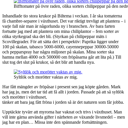
Bifftomater på övre raden, olika sorters chilipeppar på den ned
Inhandlade tio stora krukor på Biltema i veckan. I år ska tomaterna
få chambre-separee i växthuset. Det var riktigt trevligt att plantera – i
varje fall när man är någorlunda ny i branschen. Av bara farten
fortsatte jag med att plantera om mina chiliplantor – fem sorter av
olika styrkegrad ska det bli. (Styrkan på chilipeppar mäts i
Scovillegrader. För att sätta det i perspektiv: Paprika ligger under
100 på skalan, tabasco 5000-6000, cayennepeppar 30000-50000
och pepparspray har några miljoner på skalan. Mina sorter ska
hamna mellan 4000 och 500000 om fröpåsarna går att lita på.) Till
slut tog det slut på krukor, så det blir att handla nya.
Syltlök och morötter vaktas av mig.
Har fått mängder av fröpåsar i present sen jag köpte gården. Mark
har jag ju, men det tar tid att få allt i jorden. Passade på att så syltlök
och morötter i växthuset,
tänker att bara jag fått fröna i jorden så är det naturen som får jobba.
Upptäckte tyvärr att myrorna har vaknat och trivs i växthuset. Man
vill inte gärna använda gifter i närheten av växande livsmedel – men
jag har en plan… Missa inte den spännande fortsättningen.