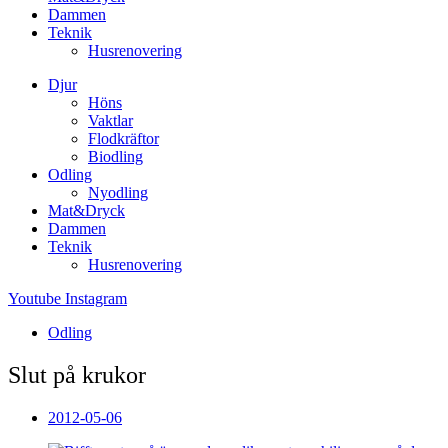
Dammen
Teknik
Husrenovering
Djur
Höns
Vaktlar
Flodkräftor
Biodling
Odling
Nyodling
Mat&Dryck
Dammen
Teknik
Husrenovering
Youtube
Instagram
Odling
Slut på krukor
2012-05-06