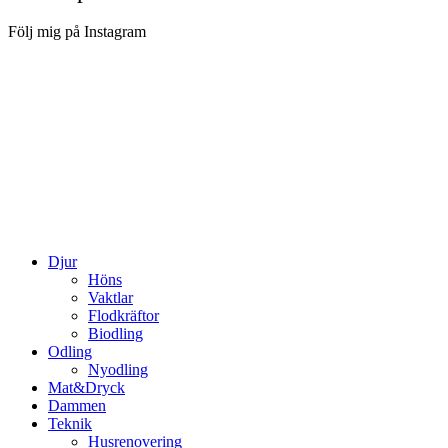
Följ mig på Instagram
Djur
Höns
Vaktlar
Flodkräftor
Biodling
Odling
Nyodling
Mat&Dryck
Dammen
Teknik
Husrenovering