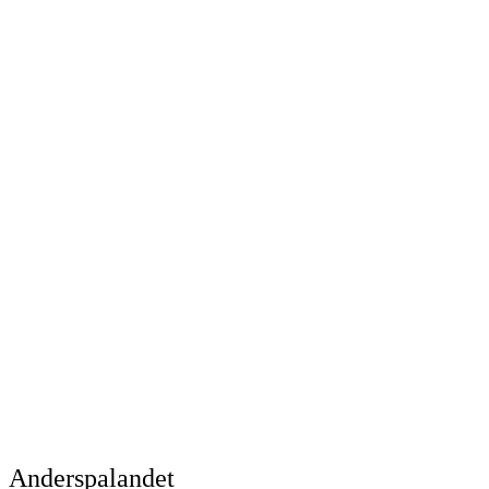
Klicka här
Klicka här
Anderspalandet