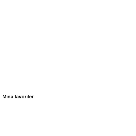
Konsten att flytta till landet
Boken om mina första tio år som lantbo – med och motgånga
Klicka här
Mina favoriter
Klicka här