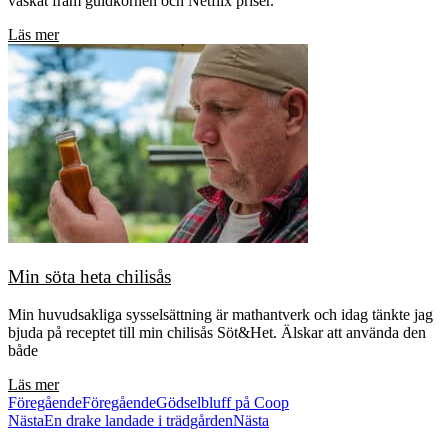
vaskat fram guldkornen och Netflix priser.
Läs mer
Min söta heta chilisås
Min huvudsakliga sysselsättning är mathantverk och idag tänkte jag
bjuda på receptet till min chilisås Söt&Het. Älskar att använda den
både
Läs mer
Föregående
Föregående
Gödselbluff på Coop
Nästa
En drake landade i trädgården
Nästa