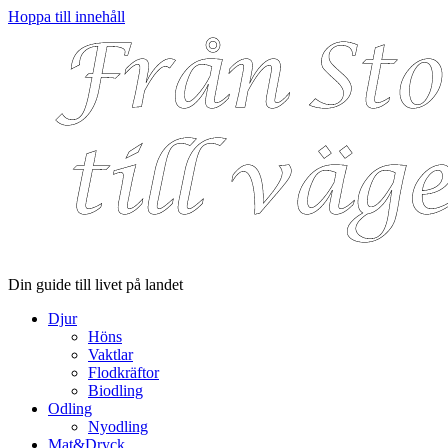
Hoppa till innehåll
Din guide till livet på landet
Djur
Höns
Vaktlar
Flodkräftor
Biodling
Odling
Nyodling
Mat&Dryck