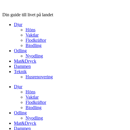
Hoppa
till
Din guide till livet på landet
innehåll
Djur
Höns
Vaktlar
Flodkräftor
Biodling
Odling
Nyodling
Mat&Dryck
Dammen
Teknik
Husrenovering
Djur
Höns
Vaktlar
Flodkräftor
Biodling
Odling
Nyodling
Mat&Dryck
Dammen