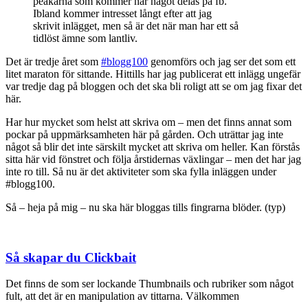
peakarna som kommer när något delas på fb.
Ibland kommer intresset långt efter att jag
skrivit inlägget, men så är det när man har ett så
tidlöst ämne som lantliv.
Det är tredje året som
#blogg100
genomförs och jag ser det som ett
litet maraton för sittande. Hittills har jag publicerat ett inlägg ungefär
var tredje dag på bloggen och det ska bli roligt att se om jag fixar det
här.
Har hur mycket som helst att skriva om – men det finns annat som
pockar på uppmärksamheten här på gården. Och uträttar jag inte
något så blir det inte särskilt mycket att skriva om heller. Kan förstås
sitta här vid fönstret och följa årstidernas växlingar – men det har jag
inte ro till. Så nu är det aktiviteter som ska fylla inläggen under
#blogg100.
Så – heja på mig – nu ska här bloggas tills fingrarna blöder. (typ)
Så skapar du Clickbait
Det finns de som ser lockande Thumbnails och rubriker som något
fult, att det är en manipulation av tittarna. Välkommen