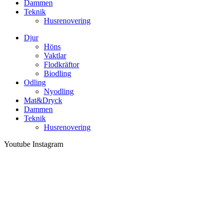
Dammen
Teknik
Husrenovering
Djur
Höns
Vaktlar
Flodkräftor
Biodling
Odling
Nyodling
Mat&Dryck
Dammen
Teknik
Husrenovering
Youtube
Instagram