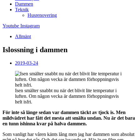
Dammen
Teknik
Husrenovering
Youtube
Instagram
Allmänt
Islossning i dammen
2019-03-24
Isen smälter snabbt nu när det blivit lite temperatur i
luften. Om någon vecka är dammen förhoppningsvis
helt isfri.
För inte så länge sedan var dammen täckt av tjock is. Men
mildvädret har fått det mesta att smälta undan. Nu är det bara
en tunn ishinna kvar på halva dammen.
Som vanligt har våren känts lång men jag har dammen som absolut
mått på hur det går. Och det ser lovande ut. Här är en film om