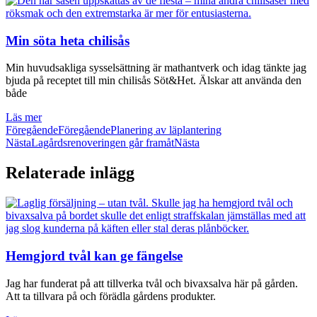
Min söta heta chilisås
Min huvudsakliga sysselsättning är mathantverk och idag tänkte jag
bjuda på receptet till min chilisås Söt&Het. Älskar att använda den
både
Läs mer
Föregående
Föregående
Planering av läplantering
Nästa
Lagårdsrenoveringen går framåt
Nästa
Relaterade inlägg
Hemgjord tvål kan ge fängelse
Jag har funderat på att tillverka tvål och bivaxsalva här på gården.
Att ta tillvara på och förädla gårdens produkter.