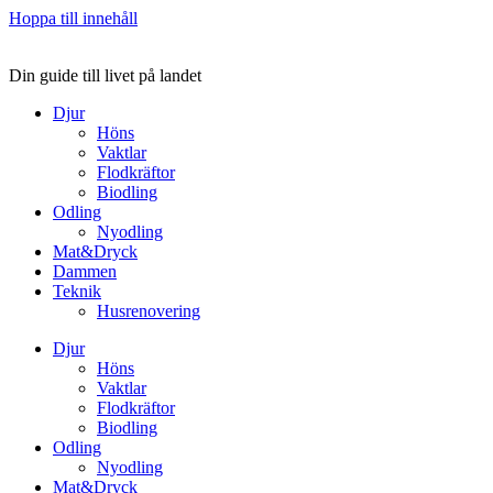
Hoppa till innehåll
Din guide till livet på landet
Djur
Höns
Vaktlar
Flodkräftor
Biodling
Odling
Nyodling
Mat&Dryck
Dammen
Teknik
Husrenovering
Djur
Höns
Vaktlar
Flodkräftor
Biodling
Odling
Nyodling
Mat&Dryck