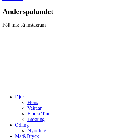
Anderspalandet
Följ mig på Instagram
Djur
Höns
Vaktlar
Flodkräftor
Biodling
Odling
Nyodling
Mat&Dryck