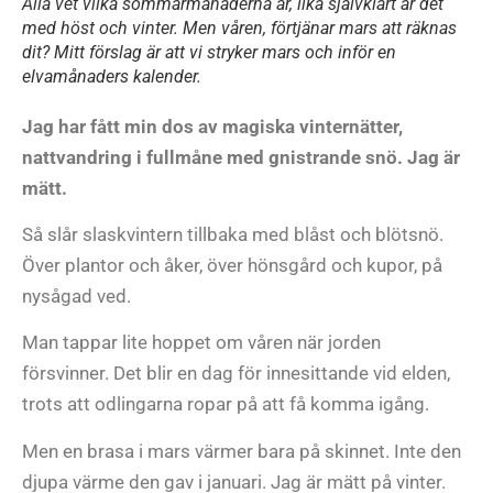
Alla vet vilka sommarmånaderna är, lika självklart är det
med höst och vinter. Men våren, förtjänar mars att räknas
dit? Mitt förslag är att vi stryker mars och inför en
elvamånaders kalender.
Jag har fått min dos av magiska vinternätter,
nattvandring i fullmåne med gnistrande snö. Jag är
mätt.
Så slår slaskvintern tillbaka med blåst och blötsnö.
Över plantor och åker, över hönsgård och kupor, på
nysågad ved.
Man tappar lite hoppet om våren när jorden
försvinner. Det blir en dag för innesittande vid elden,
trots att odlingarna ropar på att få komma igång.
Men en brasa i mars värmer bara på skinnet. Inte den
djupa värme den gav i januari. Jag är mätt på vinter.