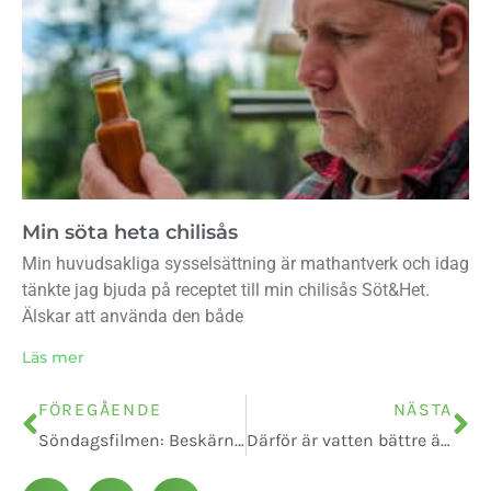
Min söta heta chilisås
Min huvudsakliga sysselsättning är mathantverk och idag
tänkte jag bjuda på receptet till min chilisås Söt&Het.
Älskar att använda den både
Läs mer
FÖREGÅENDE
NÄSTA
Söndagsfilmen: Beskärning av äppelträd
Därför är vatten bättre än täljsten