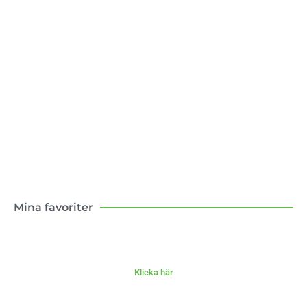
Konsten att flytta till landet
Boken om mina första tio år som lantbo –
med och motgångar.
Klicka här
Mina favoriter
Klicka här