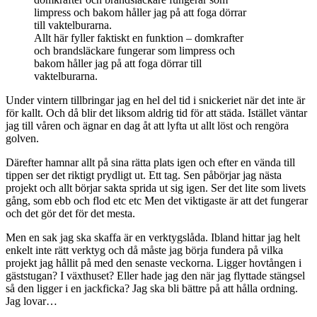
Allt här fyller faktiskt en funktion – domkrafter
och brandsläckare fungerar som limpress och
bakom håller jag på att foga dörrar till
vaktelburarna.
Under vintern tillbringar jag en hel del tid i snickeriet när det inte är
för kallt. Och då blir det liksom aldrig tid för att städa. Istället väntar
jag till våren och ägnar en dag åt att lyfta ut allt löst och rengöra
golven.
Därefter hamnar allt på sina rätta plats igen och efter en vända till
tippen ser det riktigt prydligt ut. Ett tag. Sen påbörjar jag nästa
projekt och allt börjar sakta sprida ut sig igen. Ser det lite som livets
gång, som ebb och flod etc etc Men det viktigaste är att det fungerar
och det gör det för det mesta.
Men en sak jag ska skaffa är en verktygslåda. Ibland hittar jag helt
enkelt inte rätt verktyg och då måste jag börja fundera på vilka
projekt jag hållit på med den senaste veckorna. Ligger hovtången i
gäststugan? I växthuset? Eller hade jag den när jag flyttade stängsel
så den ligger i en jackficka? Jag ska bli bättre på att hålla ordning.
Jag lovar…