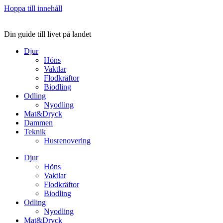
Hoppa till innehåll
Din guide till livet på landet
Djur
Höns
Vaktlar
Flodkräftor
Biodling
Odling
Nyodling
Mat&Dryck
Dammen
Teknik
Husrenovering
Djur
Höns
Vaktlar
Flodkräftor
Biodling
Odling
Nyodling
Mat&Dryck