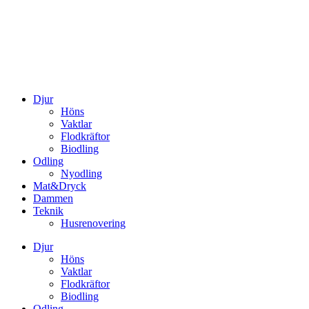
Djur
Höns
Vaktlar
Flodkräftor
Biodling
Odling
Nyodling
Mat&Dryck
Dammen
Teknik
Husrenovering
Djur
Höns
Vaktlar
Flodkräftor
Biodling
Odling