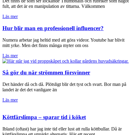
Det finns de som ser lockande Thumbnails och rubriker som något
fult, att det är en manipulation av tittarna. Välkommen
Läs mer
Hur blir man en professionell influencer?
Numera arbetar jag heltid med att göra videor. Youtube har blivit
mitt yrke. Men det finns många myter om oss
Läs mer
Så gör du när strömmen försvinner
Det händer då och då. Plötsligt blir det tyst och svart. Bor man på
landet är det det vanligare än
Läs mer
Köttfärslimpa – sparar tid i köket
Ibland (oftast) har jag inte tid eller lust att rulla köttbullar. Då är
köttfärslimpa ett utmärkt alternativ. Här ett recept