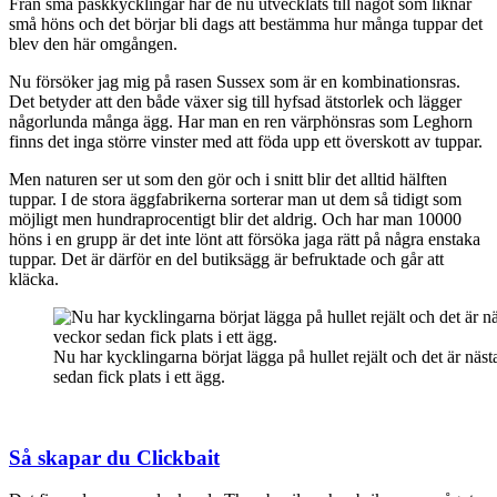
Från små påskkycklingar har de nu utvecklats till något som liknar
små höns och det börjar bli dags att bestämma hur många tuppar det
blev den här omgången.
Nu försöker jag mig på rasen Sussex som är en kombinationsras.
Det betyder att den både växer sig till hyfsad ätstorlek och lägger
någorlunda många ägg. Har man en ren värphönsras som Leghorn
finns det inga större vinster med att föda upp ett överskott av tuppar.
Men naturen ser ut som den gör och i snitt blir det alltid hälften
tuppar. I de stora äggfabrikerna sorterar man ut dem så tidigt som
möjligt men hundraprocentigt blir det aldrig. Och har man 10000
höns i en grupp är det inte lönt att försöka jaga rätt på några enstaka
tuppar. Det är därför en del butiksägg är befruktade och går att
kläcka.
Nu har kycklingarna börjat lägga på hullet rejält och det är nästa
sedan fick plats i ett ägg.
Så skapar du Clickbait