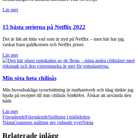
Läs mer
15 bästa serierna på Netflix 2022
Det är lätt att hitta vad som är nytt på Netflix – men här har jag
vaskat fram guldkornen och Netflix priser.
Läs mer
Min söta heta chilisås
Min huvudsakliga sysselsättning är mathantverk och idag tänkte jag
bjuda på receptet till min chilisås Söt&Het. Älskar att använda den
både
Läs mer
Föregående
Föregående
Spillning i trädgården
Nästa
Grannens gallring ger vidgade vyer
Nästa
Relaterade inlägg