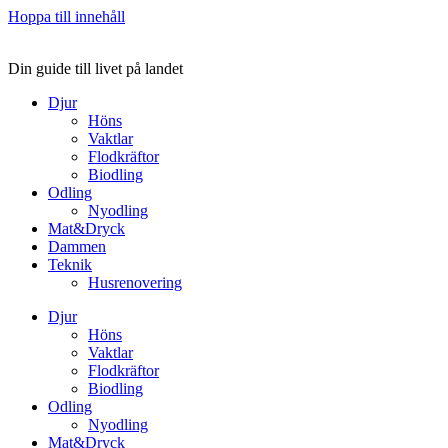
Hoppa till innehåll
Din guide till livet på landet
Djur
Höns
Vaktlar
Flodkräftor
Biodling
Odling
Nyodling
Mat&Dryck
Dammen
Teknik
Husrenovering
Djur
Höns
Vaktlar
Flodkräftor
Biodling
Odling
Nyodling
Mat&Dryck