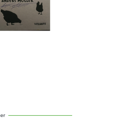
sten att flytta till
landet
om mina första tio år som
bo – med och motgångar.
Klicka här
ter