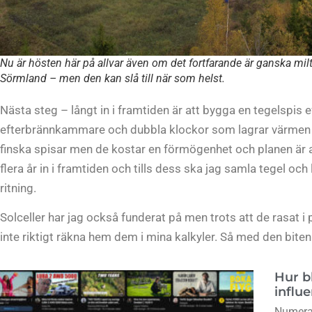
Nu är hösten här på allvar även om det fortfarande är ganska milt
Sörmland – men den kan slå till när som helst.
Nästa steg – långt in i framtiden är att bygga en tegelspis 
efterbrännkammare och dubbla klockor som lagrar värmen f
finska spisar men de kostar en förmögenhet och planen är at
flera år in i framtiden och tills dess ska jag samla tegel oc
ritning.
Solceller har jag också funderat på men trots att de rasat i
inte riktigt räkna hem dem i mina kalkyler. Så med den biten a
Hur b
influ
Numera 