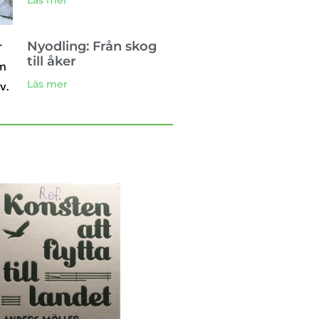
Läs mer
Nyodling: Från skog
till åker
Läs mer