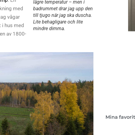
lägre temperatur – men i
ukning med
badrummet drar jag upp den
till tjugo när jag ska duscha.
Jag vågar
Lite behagligare och lite
t i hus med
mindre dimma.
ten av 1800-
Kon
Boken 
lant
Mina favori