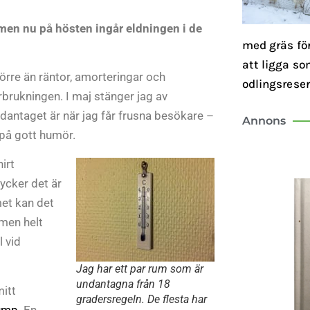
men nu på hösten ingår eldningen i de
törre än räntor, amorteringar och
örbrukningen. I maj stänger jag av
dantaget är när jag får frusna besökare –
Annons
 på gott humör.
irt
ycker det är
et kan det
rmen helt
l vid
Jag har ett par rum som är
undantagna från 18
mitt
gradersregeln. De flesta har
pump
. En