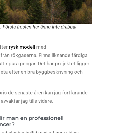
. Första frosten har ännu inte drabbat
efter
rysk modell
med
rån rökgaserna. Finns liknande färdiga
t spara pengar. Det här projektet ligger
h leta efter en bra byggbeskrivning och
 pris de senaste åren kan jag fortfarande
vvaktar jag tills vidare.
lir man en professionell
encer?
arbetar jag heltid med att göra videor.