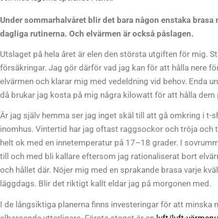
Under sommarhalvåret blir det bara någon enstaka brasa 
dagliga rutinerna. Och elvärmen är också påslagen.
Utslaget på hela året är elen den största utgiften för mig. S
försäkringar. Jag gör därför vad jag kan för att hålla nere f
elvärmen och klarar mig med vedeldning vid behov. Enda un
då brukar jag kosta på mig några kilowatt för att hålla dem
Är jag själv hemma ser jag inget skäl till att gå omkring i t-sh
inomhus. Vintertid har jag oftast raggsockor och tröja och t
helt ok med en innetemperatur på 17–18 grader. I sovrumm
till och med bli kallare eftersom jag rationaliserat bort elvä
och hållet där. Nöjer mig med en sprakande brasa varje kväl
läggdags. Blir det riktigt kallt eldar jag på morgonen med.
I de långsiktiga planerna finns investeringar för att minska 
elberoende ytterligare. Första steget är en
luft/luft-värme