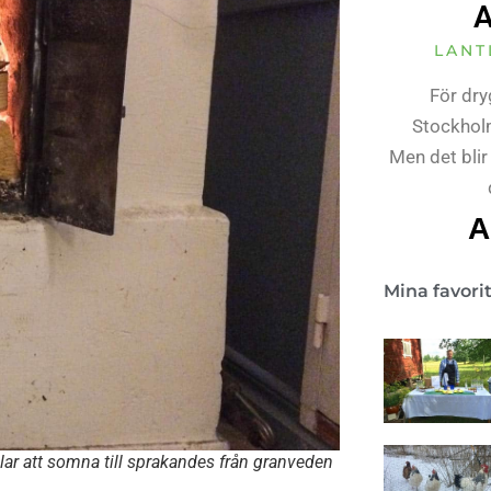
A
LANT
För dry
Stockholm
Men det blir
A
Mina favori
llar att somna till sprakandes från granveden