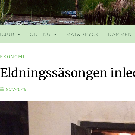
DJUR
ODLING
MAT&DRYCK
DAMMEN
EKONOMI
Eldningssäsongen inle
2017-10-16