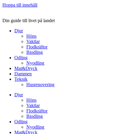
Hoppa till innehåll
Din guide till livet på landet
Djur
Höns
Vaktlar
Flodkräftor
Biodling
Odling
Nyodling
Mat&Dryck
Dammen
Teknik
Husrenovering
Djur
Höns
Vaktlar
Flodkräftor
Biodling
Odling
Nyodling
Mat&Dryck