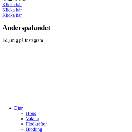
Klicka här
Klicka här
Klicka här
Anderspalandet
Följ mig på Instagram
Djur
Höns
Vaktlar
Flodkräftor
Biodling