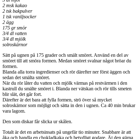
2 msk kakao
2 tsk bakpulver
1 tsk vaniljsocker
2 ägg
175 gr smör
3/4 dl vatten
3/4 dl mjölk
solroskärnor
Sätt på ugnen på 175 grader och smält smöret. Använd en del av
smöret till att smöra formen. Medan smöret svalnar något bröar du
formen.
Blanda alla torra ingredienser och rör därefter ner först äggen och
sedan det smälta smöret.
När du rör låter du vatten och mjölk värmas på restvärmen i den
kastrull du smälte smöret i. Blanda ner vätskan och rör tills smeten
blir slät, det går fort.
Därefter är det bara att fylla formen, strö över så mycket
solroskärnor som möjligt och sätta in den i ugnen. Ca 40 min brukar
vara lagom.
Den som diskar får slicka ur skålen.
Totalt är det en arbetsinsats på ungefär tio minuter. Snabbare är att
åka och handla en chokladkaka och betydligt godare. Ät den gärna