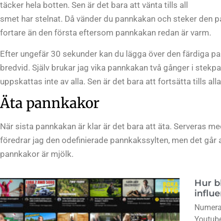
täcker hela botten. Sen är det bara att vänta tills all
smet har stelnat. Då vänder du pannkakan och steker den på
fortare än den första eftersom pannkakan redan är varm.
Efter ungefär 30 sekunder kan du lägga över den färdiga pa
bredvid. Själv brukar jag vika pannkakan två gånger i stekp
uppskattas inte av alla. Sen är det bara att fortsätta tills all
Äta pannkakor
När sista pannkakan är klar är det bara att äta. Serveras me
föredrar jag den odefinierade pannkakssylten, men det går at
pannkakor är mjölk.
Hur b
influ
Numera 
Youtube