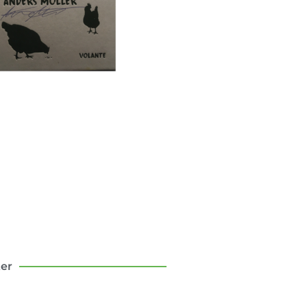
sten att flytta till
landet
om mina första tio år som
bo – med och motgångar.
Klicka här
ter