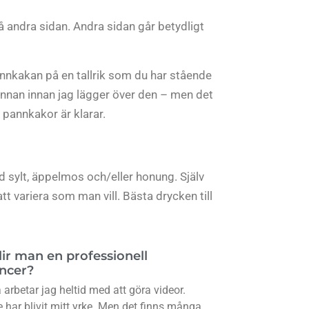
 andra sidan. Andra sidan går betydligt
nnkakan på en tallrik som du har stående
annan innan jag lägger över den – men det
a pannkakor är klarar.
d sylt, äppelmos och/eller honung. Själv
t variera som man vill. Bästa drycken till
lir man en professionell
encer?
arbetar jag heltid med att göra videor.
 har blivit mitt yrke. Men det finns många