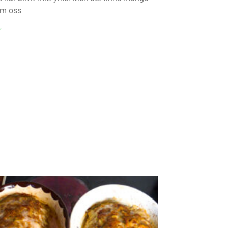
om oss
r