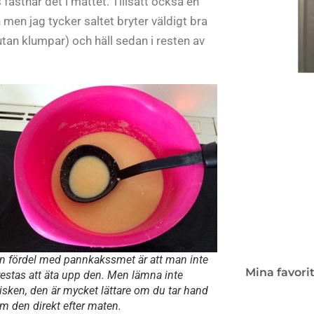
fastnar det i måttet. Tillsätt också en
men jag tycker saltet bryter väldigt bra
utan klumpar) och häll sedan i resten av
Kon
Boken 
lant
n fördel med pannkakssmet är att man inte
Mina favori
restas att äta upp den. Men lämna inte
isken, den är mycket lättare om du tar hand
m den direkt efter maten.