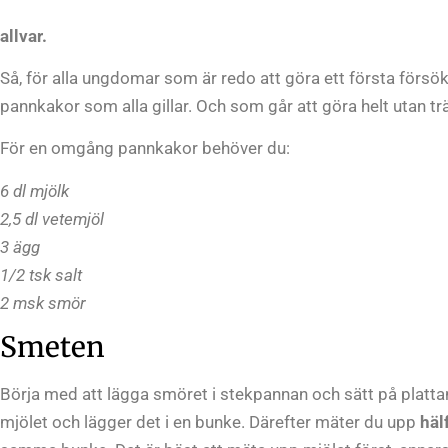
allvar.
Så, för alla ungdomar som är redo att göra ett första försö
pannkakor som alla gillar. Och som går att göra helt utan tr
För en omgång pannkakor behöver du:
6 dl mjölk
2,5 dl vetemjöl
3 ägg
1/2 tsk salt
2 msk smör
Smeten
Börja med att lägga smöret i stekpannan och sätt på plat
mjölet och lägger det i en bunke. Därefter mäter du upp
häl