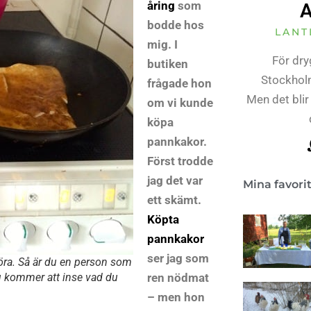
åring
som
A
bodde hos
LANT
mig. I
För dry
butiken
Stockholm
frågade hon
Men det blir
om vi kunde
köpa
pannkakor.
Först trodde
jag det var
Mina favori
ett skämt.
Köpta
pannkakor
ser jag som
göra. Så är du en person som
du kommer att inse vad du
ren nödmat
– men hon