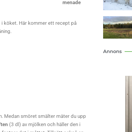
menade
k i köket. Här kommer ett recept på
äning.
Annons
tan. Medan smöret smälter mäter du upp
ften
(3 dl) av mjölken och häller den i