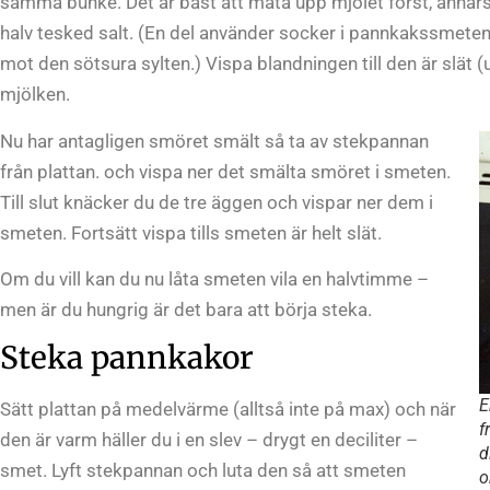
samma bunke. Det är bäst att mäta upp mjölet först, annars 
halv tesked salt. (En del använder socker i pannkakssmeten 
mot den sötsura sylten.) Vispa blandningen till den är slät (
mjölken.
Nu har antagligen smöret smält så ta av stekpannan
från plattan. och vispa ner det smälta smöret i smeten.
Till slut knäcker du de tre äggen och vispar ner dem i
smeten. Fortsätt vispa tills smeten är helt slät.
Om du vill kan du nu låta smeten vila en halvtimme –
men är du hungrig är det bara att börja steka.
Steka pannkakor
E
Sätt plattan på medelvärme (alltså inte på max) och när
f
den är varm häller du i en slev – drygt en deciliter –
d
smet. Lyft stekpannan och luta den så att smeten
o