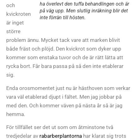
ha överlevt den tuffa behandlingen och är
och
på väg upp. Men slutlig inräkning blir det
kvickroten
inte förrän till hösten.
är inget
större
problem ännu. Mycket tack vare att marken blivit
både fräst och plöjd. Den kvickrot som dyker upp
kommer som enstaka tuvor och de är rätt lätta att
rycka bort. Får bara passa på så den inte etablerar
sig.
Enda orosmomentet just nu är hästhoven som verkar
vara väl etablerad djupt i fältet. Men jag jobbar på
med den. Och kommer väven på nästa år så är jag
hemma.
För tillfället ser det ut som om åtminstone två
tredjedelar av
rabarberplantorna
har klarat sig trots