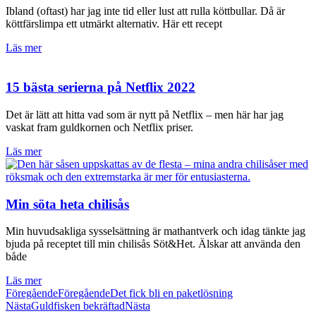
Ibland (oftast) har jag inte tid eller lust att rulla köttbullar. Då är
köttfärslimpa ett utmärkt alternativ. Här ett recept
Läs mer
15 bästa serierna på Netflix 2022
Det är lätt att hitta vad som är nytt på Netflix – men här har jag
vaskat fram guldkornen och Netflix priser.
Läs mer
Min söta heta chilisås
Min huvudsakliga sysselsättning är mathantverk och idag tänkte jag
bjuda på receptet till min chilisås Söt&Het. Älskar att använda den
både
Läs mer
Föregående
Föregående
Det fick bli en paketlösning
Nästa
Guldfisken bekräftad
Nästa