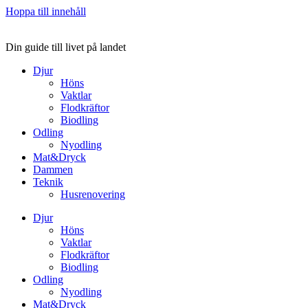
Hoppa till innehåll
Din guide till livet på landet
Djur
Höns
Vaktlar
Flodkräftor
Biodling
Odling
Nyodling
Mat&Dryck
Dammen
Teknik
Husrenovering
Djur
Höns
Vaktlar
Flodkräftor
Biodling
Odling
Nyodling
Mat&Dryck