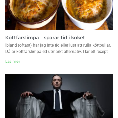
Köttfärslimpa – sparar tid i köket
Ibland (oftast) har jag inte tid eller lust att rulla köttbullar.
Då är köttfärslimpa ett utmärkt alternativ. Här ett recept
Läs mer