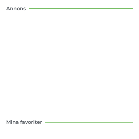
Annons
Konsten att flytta till landet
Boken om mina första tio år som lantbo –
med och motgångar.
Klicka här
Mina favoriter