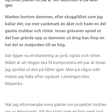
igen.
Marken bortom dammen, eller skuggfältet som jag
kallar det, var mer sankmark än åker och hade en del
gamla stubbar och rötter. Innan grävaren spred ut
det han grävde upp ur dammen så drog han ihop en
hel del av matjorden till en hög.
Där ligger nu en blandning av jord, ogräs och rötter.
Målet är att högen ska få kompostera ett par år innan
jag sprider ut den på fältet igen. Men på något sätt
måste jag hålla efter ogräset. Lösningen blev
Mypecks.
När jag informerade mina gäster om projektet möttes
jag av entusiasm. Att dra plast över en hög med jord