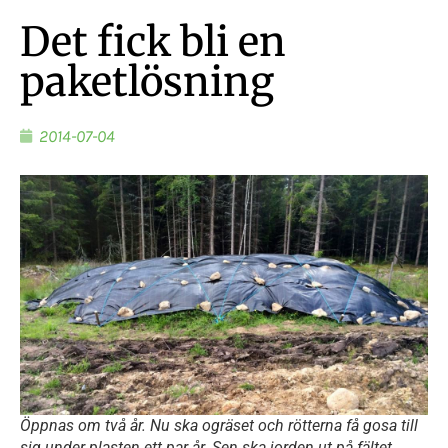
Det fick bli en
paketlösning
2014-07-04
Öppnas om två år. Nu ska ogräset och rötterna få gosa till
sig under plasten ett par år. Sen ska jorden ut på fältet