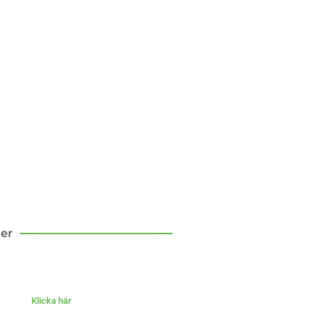
sten att flytta till
landet
om mina första tio år som
bo – med och motgångar.
Klicka här
ter
Klicka här