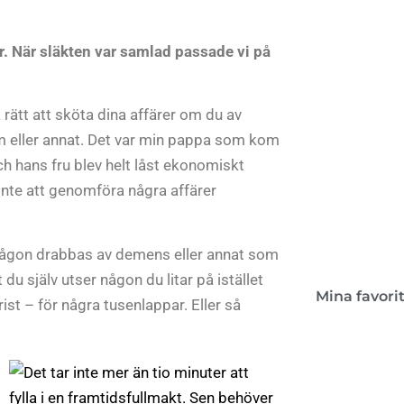
r. När släkten var samlad passade vi på
Kon
rätt att sköta dina affärer om du av
Boken 
om eller annat. Det var min pappa som kom
lant
ch hans fru blev helt låst ekonomiskt
te att genomföra några affärer
ågon drabbas av demens eller annat som
 du själv utser någon du litar på istället
Mina favori
ist – för några tusenlappar. Eller så