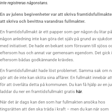
inte registreras någonstans.
En av julens begivenheter var att skriva framtidsfullmakte
att skriva och bevittna varandras fullmakter.
En framtidsfullmakt är ett papper som ger någon du litar på 
någon anledning inte kan göra det själv på grund av sjukd
med initiativet. De hade en bekant som försvann till sjöss o
eftersom hus och annat var gemensam egendom. Det gick in
eftersom bådas godkännande krävdes.
En framtidsfullmakt hade löst problemet. Samma sak om n
gör att de inte kan sköta sina affärer. En fullmakt innebär att
för att överlåta detta på kommunen. Du kan få hjälp av en jur
laddar du ner en framtidsfullmakt gratis
här
.
När det är dags kan den som har fullmakten ansöka hos
tingsrätten att den ska träda i kraft – men du kan när som