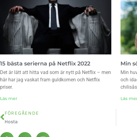
15 bästa serierna på Netflix 2022
Min sö
Det är lätt att hitta vad som är nytt på Netflix – men
Min huv
här har jag vaskat fram guldkornen och Netflix
och ida
priser.
chiliså
Läs mer
Läs me
FÖREGÅENDE
Hosta