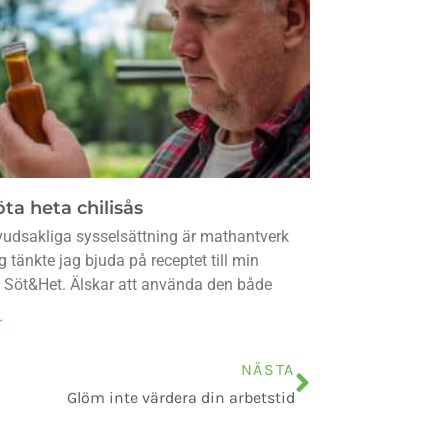
ta heta chilisås
udsakliga sysselsättning är mathantverk
g tänkte jag bjuda på receptet till min
s Söt&Het. Älskar att använda den både
r
NÄSTA
Glöm inte värdera din arbetstid