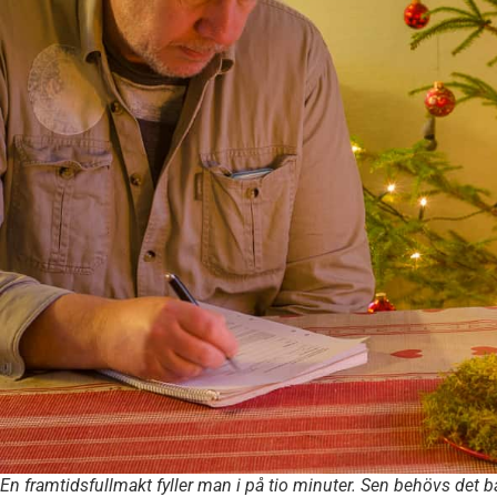
En framtidsfullmakt fyller man i på tio minuter. Sen behövs det ba