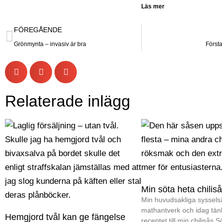
Läs mer
FÖREGÅENDE
Grönmynta – invasiv är bra
Först
Relaterade inlägg
Min söta heta chilis
Min huvudsakliga sysselsä
mathantverk och idag tän
Hemgjord tvål kan ge fängelse
receptet till min chilisås 