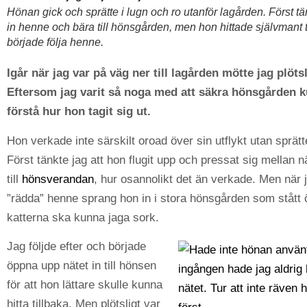
Hönan gick och sprätte i lugn och ro utanför lagården. Först tä
in henne och bära till hönsgården, men hon hittade självmant t
började följa henne.
Igår när jag var på väg ner till lagården mötte jag plöts
Eftersom jag varit så noga med att säkra hönsgården k
förstå hur hon tagit sig ut.
Hon verkade inte särskilt oroad över sin utflykt utan sprätt
Först tänkte jag att hon flugit upp och pressat sig mellan n
till
hönsverandan
, hur osannolikt det än verkade. Men när 
”rädda” henne sprang hon in i stora hönsgården som stått ö
katterna ska kunna jaga sork.
Jag följde efter och började
öppna upp nätet in till hönsen
för att hon lättare skulle kunna
hitta tillbaka. Men plötsligt var