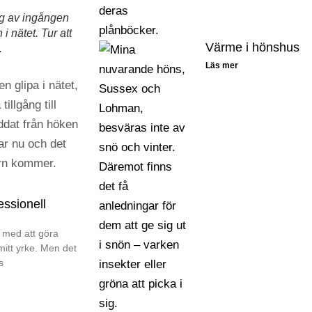
ig av ingången
 i nätet. Tur att
Värme i hönshus
.
Läs mer
n glipa i nätet,
illgång till
ddat från höken
ar nu och det
tern kommer.
essionell
 med att göra
 mitt yrke. Men det
s