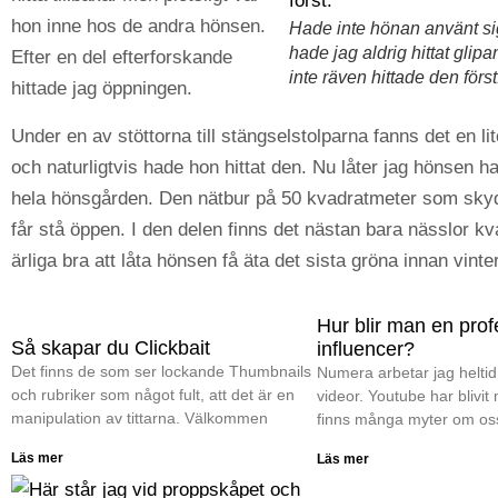
hon inne hos de andra hönsen.
Hade inte hönan använt s
hade jag aldrig hittat glipan
Efter en del efterforskande
inte räven hittade den först
hittade jag öppningen.
Under en av stöttorna till stängselstolparna fanns det en lite
och naturligtvis hade hon hittat den. Nu låter jag hönsen ha t
hela hönsgården. Den nätbur på 50 kvadratmeter som sky
får stå öppen. I den delen finns det nästan bara nässlor kv
ärliga bra att låta hönsen få äta det sista gröna innan vin
Hur blir man en prof
Så skapar du Clickbait
influencer?
Det finns de som ser lockande Thumbnails
Numera arbetar jag heltid
och rubriker som något fult, att det är en
videor. Youtube har blivit
manipulation av tittarna. Välkommen
finns många myter om os
Läs mer
Läs mer