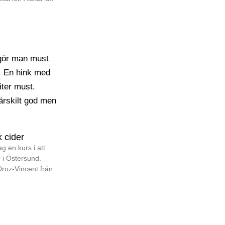
Klicka här
 cider
g en kurs i att
 i Östersund.
Droz-Vincent från