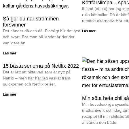
Köttfärslimpa – spara
Ibland (oftast) har jag inte 
rulla köttbullar. Då är kött
Så gör du när strömmen
utmärkt alternativ. Här ett
försvinner
Det händer då och då. Plötsligt blir det tyst
Läs mer
och svart. Bor man på landet är det det
vanligare än
Läs mer
15 bästa serierna på Netflix 2022
Det är lätt att hitta vad som är nytt på
Netflix – men här har jag vaskat fram
guldkornen och Netflix priser.
Läs mer
Min söta heta chilis
Min huvudsakliga sysselsä
mathantverk och idag tän
receptet till min chilisås 
använda den både