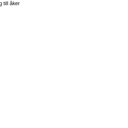
till åker
ntbo – med och