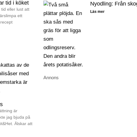
r tid i köket
Nyodling: Från skog 
tid eller lust att
Läs mer
färslimpa ett
 recept
Annons
ås
ttning är
Konsten att flytta till landet
kte jag bjuda på
Söt&Het. Älskar att
Boken om mina första tio år som la
motgångar.