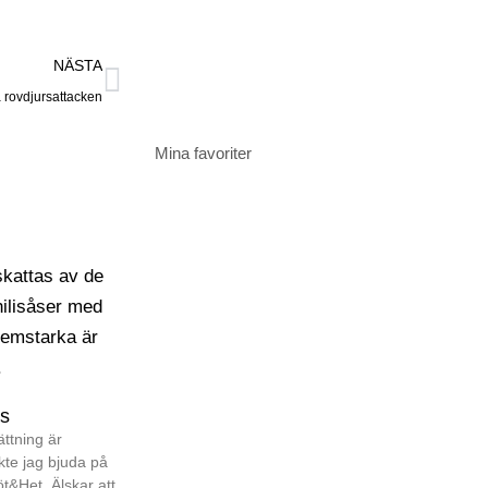
Klicka här
NÄSTA
a rovdjursattacken
Mina favoriter
Klicka här
ås
ttning är
kte jag bjuda på
Söt&Het. Älskar att