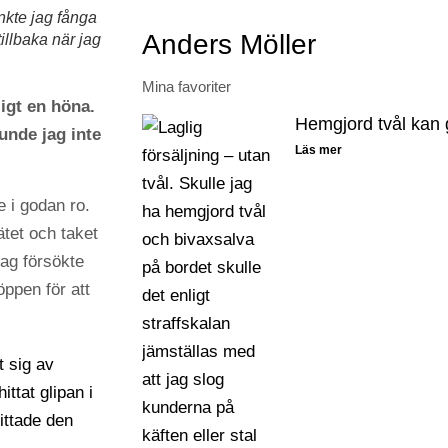
nkte jag fånga
Anders Möller
illbaka när jag
Mina favoriter
ligt en höna.
Hemgjord tvål kan 
unde jag inte
Läs mer
e i godan ro.
ätet och taket
jag försökte
ppen för att