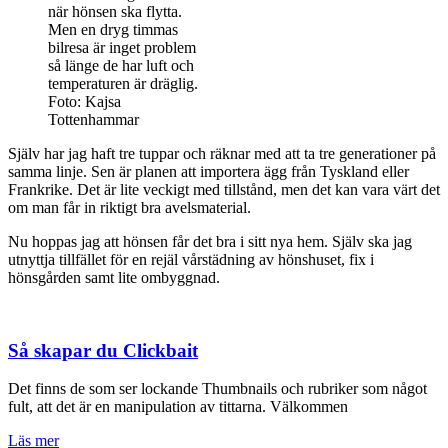
när hönsen ska flytta.
Men en dryg timmas
bilresa är inget problem
så länge de har luft och
temperaturen är dräglig.
Foto: Kajsa
Tottenhammar
Själv har jag haft tre tuppar och räknar med att ta tre generationer på
samma linje. Sen är planen att importera ägg från Tyskland eller
Frankrike. Det är lite veckigt med tillstånd, men det kan vara värt det
om man får in riktigt bra avelsmaterial.
Nu hoppas jag att hönsen får det bra i sitt nya hem. Själv ska jag
utnyttja tillfället för en rejäl vårstädning av hönshuset, fix i
hönsgården samt lite ombyggnad.
Så skapar du Clickbait
Det finns de som ser lockande Thumbnails och rubriker som något
fult, att det är en manipulation av tittarna. Välkommen
Läs mer