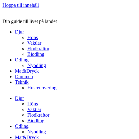
Hoppa till innehåll
Din guide till livet på landet
Djur
Höns
Vaktlar
Flodkräftor
Biodling
Odling
Nyodling
Mat&Dryck
Dammen
Teknik
Husrenovering
Djur
Höns
Vaktlar
Flodkräftor
Biodling
Odling
Nyodling
Mat&Dryck