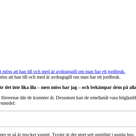
öss att han till och med är avdragsgill om man har ett jordbruk.
det inte lika illa – men möss har jag – och bekämpar dem på alla t
ch förorenar där de kommer åt. Dessutom kan de emellanåt vara högljud
ivsmedel:
r in så är mycket vunnit. Tyvärr är det stort sett omöjligt i gamla hus.