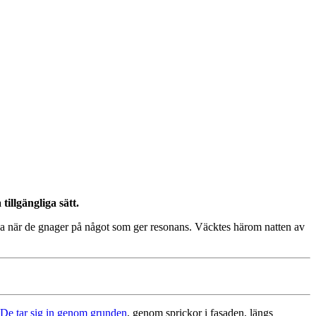
illgängliga sätt.
da när de gnager på något som ger resonans. Väcktes härom natten av
De tar sig in genom grunden
, genom sprickor i fasaden, längs