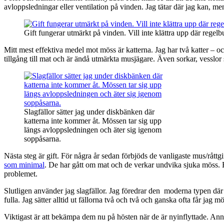
avloppsledningar eller ventilation på vinden. Jag tätar där jag kan, me
Gift fungerar utmärkt på vinden. Vill inte klättra upp där regelbund
Mitt mest effektiva medel mot möss är katterna. Jag har två katter – och
tillgång till mat och är ändå utmärkta musjägare. Även sorkar, vesslor
Slagfällor sätter jag under diskbänken där
katterna inte kommer åt. Mössen tar sig upp
längs avloppsledningen och äter sig igenom
soppåsarna.
Nästa steg är gift. För några år sedan förbjöds de vanligaste mus/råttg
som minimal
. De har gått om mat och de verkar undvika sjuka möss. En
problemet.
Slutligen använder jag slagfällor. Jag föredrar den moderna typen där
fulla. Jag sätter alltid ut fällorna två och två och ganska ofta får jag m
Viktigast är att bekämpa dem nu på hösten när de är nyinflyttade. Ann