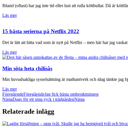
Ibland (oftast) har jag inte tid eller lust att rulla köttbullar. Då är köttf
Läs mer
15 bästa serierna på Netflix 2022
Det är lätt att hitta vad som är nytt på Netflix – men här har jag vask
Läs mer
Min söta heta chilisås
Min huvudsakliga sysselsättning är mathantverk och idag tänkte jag bj
Läs mer
Föregående
Föregående
Jag fick bästa ombesiktningen
Nästa
Dags för ett sista ryck i trädgården
Nästa
Relaterade inlägg