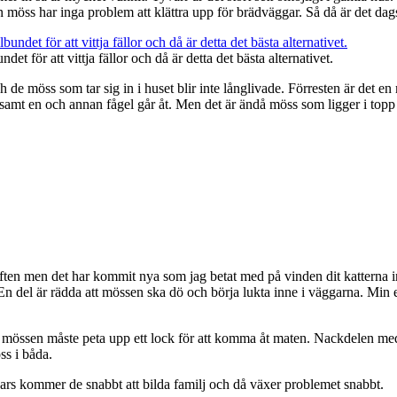
n möss har inga problem att klättra upp för brädväggar. Så då är det dags
et för att vittja fällor och då är detta det bästa alternativet.
 de möss som tar sig in i huset blir inte långlivade. Förresten är det en m
 samt en och annan fågel går åt. Men det är ändå möss som ligger i topp 
iften men det har kommit nya som jag betat med på vinden dit katterna in
 del är rädda att mössen ska dö och börja lukta inne i väggarna. Min erf
 mössen måste peta upp ett lock för att komma åt maten. Nackdelen med sl
öss i båda.
ars kommer de snabbt att bilda familj och då växer problemet snabbt.