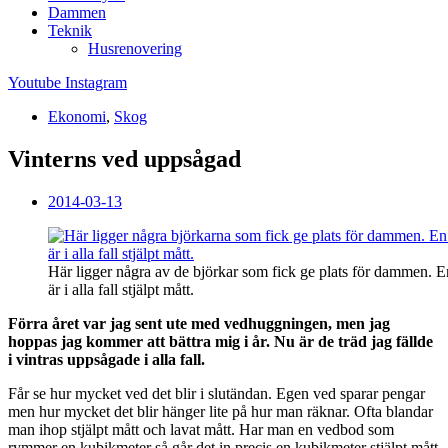
Dammen
Teknik
Husrenovering
Youtube
Instagram
Ekonomi
,
Skog
Vinterns ved uppsågad
2014-03-13
Här ligger några av de björkar som fick ge plats för dammen. 
är i alla fall stjälpt mått.
Förra året var jag sent ute med vedhuggningen, men jag
hoppas jag kommer att bättra mig i år. Nu är de träd jag fällde
i vintras uppsågade i alla fall.
Får se hur mycket ved det blir i slutändan. Egen ved sparar pengar
men hur mycket det blir hänger lite på hur man räknar. Ofta blandar
man ihop stjälpt mått och lavat mått. Har man en vedbod som
rymmer en kubikmeter så går det in precis en kubikmeter stjälpt mått