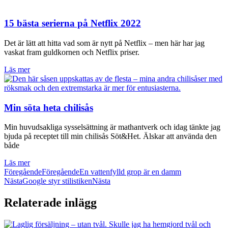
15 bästa serierna på Netflix 2022
Det är lätt att hitta vad som är nytt på Netflix – men här har jag
vaskat fram guldkornen och Netflix priser.
Läs mer
Min söta heta chilisås
Min huvudsakliga sysselsättning är mathantverk och idag tänkte jag
bjuda på receptet till min chilisås Söt&Het. Älskar att använda den
både
Läs mer
Föregående
Föregående
En vattenfylld grop är en damm
Nästa
Google styr stilistiken
Nästa
Relaterade inlägg