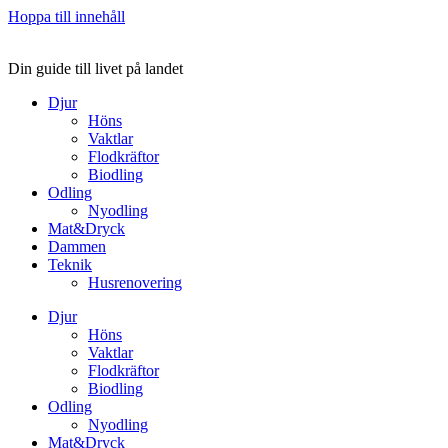
Hoppa till innehåll
Din guide till livet på landet
Djur
Höns
Vaktlar
Flodkräftor
Biodling
Odling
Nyodling
Mat&Dryck
Dammen
Teknik
Husrenovering
Djur
Höns
Vaktlar
Flodkräftor
Biodling
Odling
Nyodling
Mat&Dryck