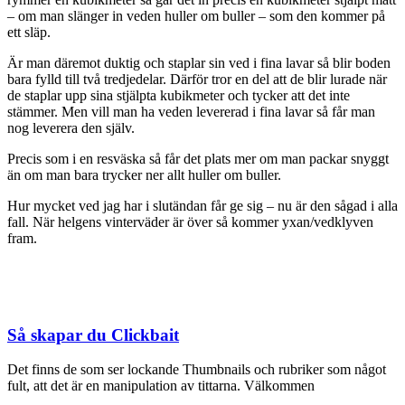
– om man slänger in veden huller om buller – som den kommer på
ett släp.
Är man däremot duktig och staplar sin ved i fina lavar så blir boden
bara fylld till två tredjedelar. Därför tror en del att de blir lurade när
de staplar upp sina stjälpta kubikmeter och tycker att det inte
stämmer. Men vill man ha veden levererad i fina lavar så får man
nog leverera den själv.
Precis som i en resväska så får det plats mer om man packar snyggt
än om man bara trycker ner allt huller om buller.
Hur mycket ved jag har i slutändan får ge sig – nu är den sågad i alla
fall. När helgens vinterväder är över så kommer yxan/vedklyven
fram.
Så skapar du Clickbait
Det finns de som ser lockande Thumbnails och rubriker som något
fult, att det är en manipulation av tittarna. Välkommen