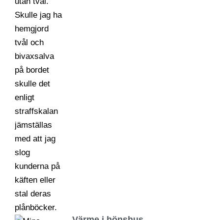
Värme i hönshus