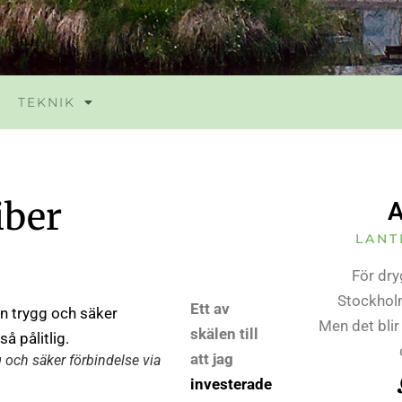
TEKNIK
fiber
A
LANT
För dry
Stockholm
Ett av
Men det blir
skälen till
att jag
g och säker förbindelse via
investerade