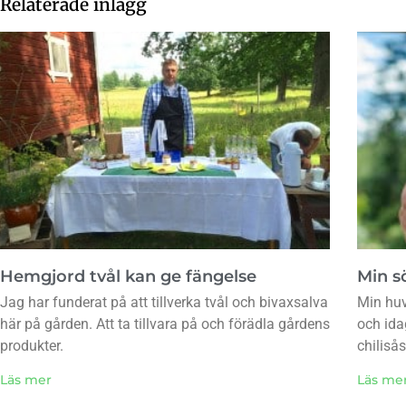
Relaterade inlägg
Hemgjord tvål kan ge fängelse
Min sö
Jag har funderat på att tillverka tvål och bivaxsalva
Min huv
här på gården. Att ta tillvara på och förädla gårdens
och ida
produkter.
chiliså
Läs mer
Läs me