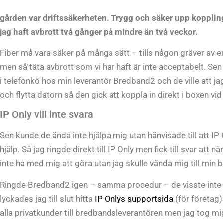
gården var driftssäkerheten. Trygg och säker upp kopplin
jag haft avbrott två gånger på mindre än två veckor.
Fiber må vara säker på många sätt – tills någon gräver av en
men så täta avbrott som vi har haft är inte acceptabelt. Sen ä
i telefonkö hos min leverantör Bredband2 och de ville att ja
och flytta datorn så den gick att koppla in direkt i boxen vid
IP Only vill inte svara
Sen kunde de ändå inte hjälpa mig utan hänvisade till att IP 
hjälp. Så jag ringde direkt till IP Only men fick till svar att n
inte ha med mig att göra utan jag skulle vända mig till min
Ringde Bredband2 igen – samma procedur – de visste inte m
lyckades jag till slut hitta
IP Onlys supportsida
(för företag)
alla privatkunder till bredbandsleverantören men jag tog mig