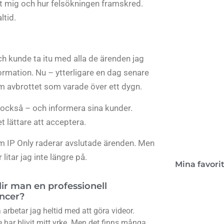
at mig och hur felsökningen framskred.
ltid.
Kon
ch kunde ta itu med alla de ärenden jag
formation. Nu – ytterligare en dag senare
Boken 
m avbrottet som varade över ett dygn.
lant
 också – och informera sina kunder.
t lättare att acceptera.
rsom IP Only raderar avslutade ärenden. Men
itar jag inte längre på.
Mina favori
lir man en professionell
encer?
arbetar jag heltid med att göra videor.
 har blivit mitt yrke. Men det finns många