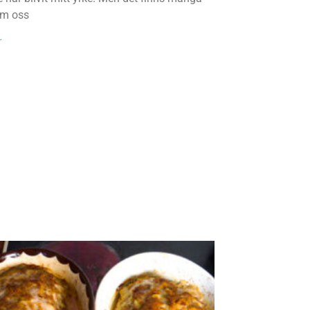
om oss
r