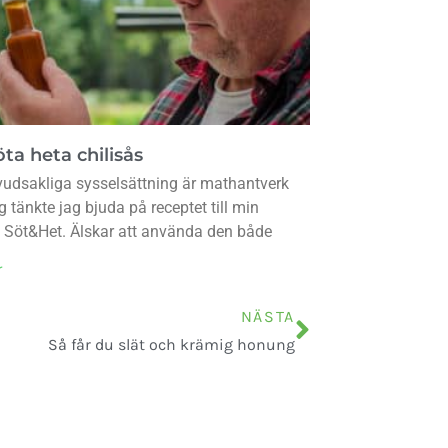
ta heta chilisås
udsakliga sysselsättning är mathantverk
g tänkte jag bjuda på receptet till min
s Söt&Het. Älskar att använda den både
r
NÄSTA
Så får du slät och krämig honung