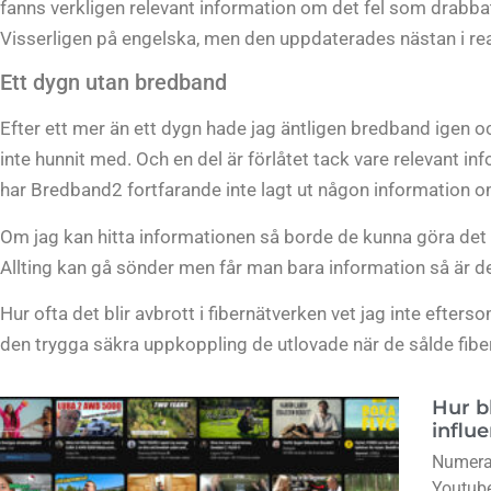
fanns verkligen relevant information om det fel som drabb
Visserligen på engelska, men den uppdaterades nästan i rea
Ett dygn utan bredband
Efter ett mer än ett dygn hade jag äntligen bredband igen o
inte hunnit med. Och en del är förlåtet tack vare relevant in
har Bredband2 fortfarande inte lagt ut någon information o
Om jag kan hitta informationen så borde de kunna göra det
Allting kan gå sönder men får man bara information så är de
Hur ofta det blir avbrott i fibernätverken vet jag inte efte
den trygga säkra uppkoppling de utlovade när de sålde fiber l
Hur b
influ
Numera 
Youtube