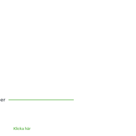
sten att flytta till
landet
om mina första tio år som
bo – med och motgångar.
Klicka här
ter
Klicka här