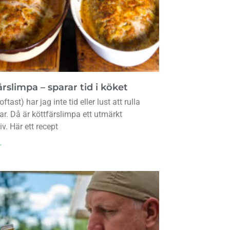
rslimpa – sparar tid i köket
oftast) har jag inte tid eller lust att rulla
lar. Då är köttfärslimpa ett utmärkt
iv. Här ett recept
r