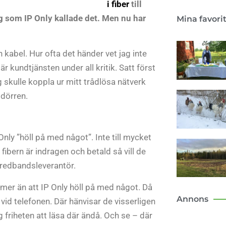
i fiber
till
g som IP Only kallade det. Men nu har
Mina favori
 kabel. Hur ofta det händer vet jag inte
r kundtjänsten under all kritik. Satt först
g skulle koppla ur mitt trådlösa nätverk
 dörren.
Only ”höll på med något”. Inte till mycket
är fibern är indragen och betald så vill de
 bredbandsleverantör.
er än att IP Only höll på med något. Då
Annons
 vid telefonen. Där hänvisar de visserligen
 friheten att läsa där ändå. Och se – där