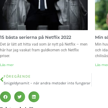
15 bästa serierna på Netflix 2022
Min sö
Det är lätt att hitta vad som är nytt på Netflix – men
Min huv
här har jag vaskat fram guldkornen och Netflix
och ida
priser.
chiliså
Läs mer
Läs me
FÖREGÅENDE
Snigeldynamit – när andra metoder inte fungerar