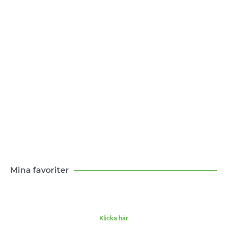
Konsten att flytta till landet
Boken om mina första tio år som lantbo –
med och motgångar.
Klicka här
Mina favoriter
Klicka här