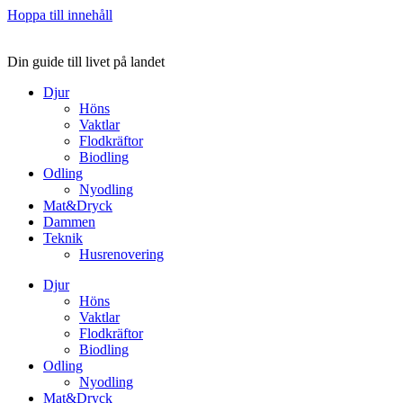
Hoppa till innehåll
Din guide till livet på landet
Djur
Höns
Vaktlar
Flodkräftor
Biodling
Odling
Nyodling
Mat&Dryck
Dammen
Teknik
Husrenovering
Djur
Höns
Vaktlar
Flodkräftor
Biodling
Odling
Nyodling
Mat&Dryck