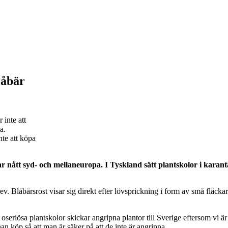
låbär
nte att köpa
r nått syd- och mellaneuropa. I Tyskland sätt plantskolor i karan
v. Blåbärsrost visar sig direkt efter lövsprickning i form av små fläck
 oseriösa plantskolor skickar angripna plantor till Sverige eftersom vi ä
 köp så att man är säker på att de inte är angripna.