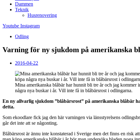
Dammen
Teknik
Husrenovering
Youtube
Instagram
Odling
Varning för ny sjukdom på amerikanska b
2016-04-22
Mina amerikanska blåbär har hunnit bli tre år och jag kommer i
några nya buskar i år. Vill inte få in blåbärsrost i odlingarna.
En ny allvarlig sjukdom ”blåbärsrost” på amerikanska blåbär ha
detta.
Som ekoodlare fick jag den här varningen via länsstyrelsens odlingsbre
går det inte att se någonting.
Blåbärsrost är ännu inte konstaterad i Sverige men det finns en risk att
man köpa amerikanska blåbär i år bör man undersöka bladen noga innan