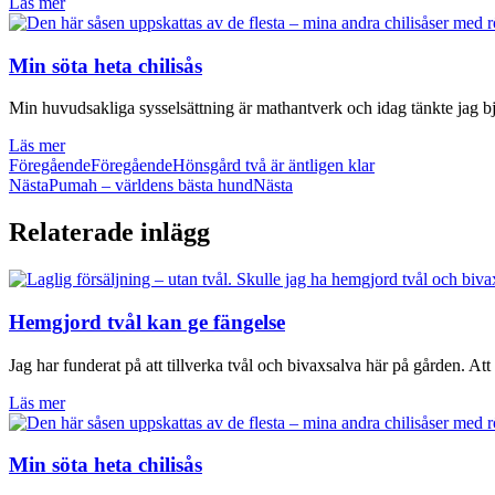
Läs mer
Min söta heta chilisås
Min huvudsakliga sysselsättning är mathantverk och idag tänkte jag bj
Läs mer
Föregående
Föregående
Hönsgård två är äntligen klar
Nästa
Pumah – världens bästa hund
Nästa
Relaterade inlägg
Hemgjord tvål kan ge fängelse
Jag har funderat på att tillverka tvål och bivaxsalva här på gården. Att
Läs mer
Min söta heta chilisås