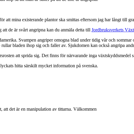
r att mina existerande plantor ska smittas eftersom jag har långt till gra
att de är svårt angripna kan du anmäla detta till
Jordbruksverkets Växt
merika. Svampen angriper omogna blad under tidig vår och sommar och 
epp rullar bladen ihop sig och faller av. Sjukdomen kan också angripa a
bärsrosten att sprida sig. Det finns för närvarande inga växtskyddsmedel 
lyckats hitta särskilt mycket information på svenska.
, att det är en manipulation av tittarna. Välkommen