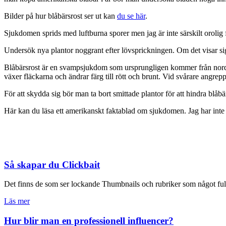
Bilder på hur blåbärsrost ser ut kan
du se här
.
Sjukdomen sprids med luftburna sporer men jag är inte särskilt orolig fö
Undersök nya plantor noggrant efter lövsprickningen. Om det visar sig 
Blåbärsrost är en svampsjukdom som ursprungligen kommer från norda
växer fläckarna och ändrar färg till rött och brunt. Vid svårare angr
För att skydda sig bör man ta bort smittade plantor för att hindra blå
Här kan du läsa ett amerikanskt faktablad om sjukdomen. Jag har inte 
Så skapar du Clickbait
Det finns de som ser lockande Thumbnails och rubriker som något fult
Läs mer
Hur blir man en professionell influencer?