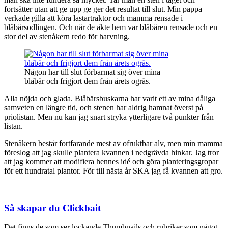
fortsätter utan att ge upp ge ger det resultat till slut. Min pappa
verkade gilla att köra lastartraktor och mamma rensade i
blåbärsodlingen. Och när de åkte hem var blåbären rensade och en
stor del av stenåkern redo för harvning.
Någon har till slut förbarmat sig över mina
blåbär och frigjort dem från årets ogräs.
Alla nöjda och glada. Blåbärsbuskarna har varit ett av mina dåliga
samveten en längre tid, och stenen har aldrig hamnat överst på
priolistan. Men nu kan jag snart stryka ytterligare två punkter från
listan.
Stenåkern består fortfarande mest av ofruktbar alv, men min mamma
föreslog att jag skulle plantera kvannen i nedgrävda hinkar. Jag tror
att jag kommer att modifiera hennes idé och göra planteringsgropar
för ett hundratal plantor. För till nästa år SKA jag få kvannen att gro.
Så skapar du Clickbait
Det finns de som ser lockande Thumbnails och rubriker som något