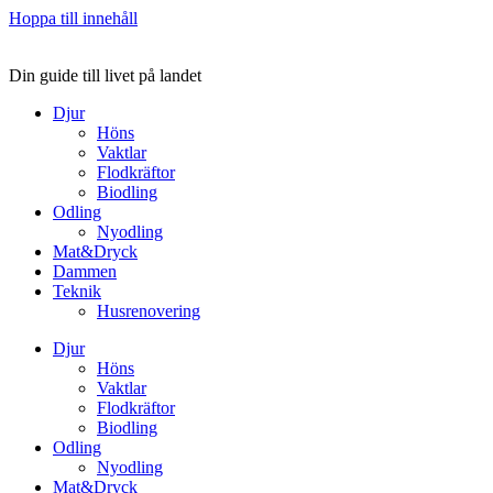
Hoppa till innehåll
Din guide till livet på landet
Djur
Höns
Vaktlar
Flodkräftor
Biodling
Odling
Nyodling
Mat&Dryck
Dammen
Teknik
Husrenovering
Djur
Höns
Vaktlar
Flodkräftor
Biodling
Odling
Nyodling
Mat&Dryck