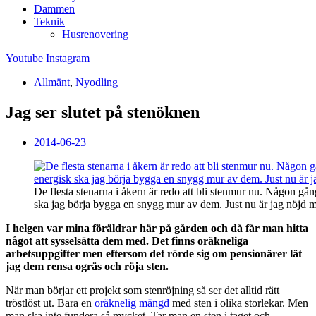
Dammen
Teknik
Husrenovering
Youtube
Instagram
Allmänt
,
Nyodling
Jag ser slutet på stenöknen
2014-06-23
De flesta stenarna i åkern är redo att bli stenmur nu. Någon gån
ska jag börja bygga en snygg mur av dem. Just nu är jag nöjd me
I helgen var mina föräldrar här på gården och då får man hitta
något att sysselsätta dem med. Det finns oräkneliga
arbetsuppgifter men eftersom det rörde sig om pensionärer lät
jag dem rensa ogräs och röja sten.
När man börjar ett projekt som stenröjning så ser det alltid rätt
tröstlöst ut. Bara en
oräknelig mängd
med sten i olika storlekar. Men
man ska inte fundera så mycket. Tar man en sten i taget och