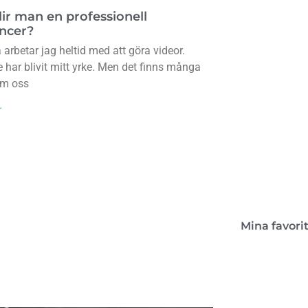
lir man en professionell
encer?
arbetar jag heltid med att göra videor.
Kon
 har blivit mitt yrke. Men det finns många
om oss
Boken 
r
lant
Mina favori