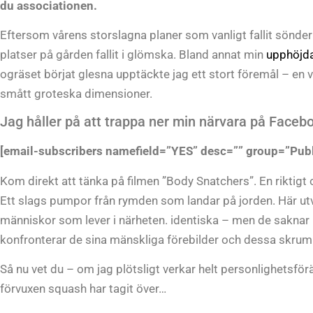
du associationen.
Eftersom vårens storslagna planer som vanligt fallit sönder
platser på gården fallit i glömska. Bland annat min
upphöjd
ogräset börjat glesna upptäckte jag ett stort föremål – en 
smått groteska dimensioner.
Jag håller på att trappa ner min närvara på Faceboo
[email-subscribers namefield=”YES” desc=”” group=”Publ
Kom direkt att tänka på filmen ”Body Snatchers”. En riktigt
Ett slags pumpor från rymden som landar på jorden. Här utve
människor som lever i närheten. identiska – men de saknar h
konfronterar de sina mänskliga förebilder och dessa skrum
Så nu vet du – om jag plötsligt verkar helt personlighetsförä
förvuxen squash har tagit över…