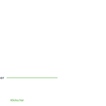
sten att flytta till
landet
om mina första tio år som
bo – med och motgångar.
Klicka här
ter
Klicka här