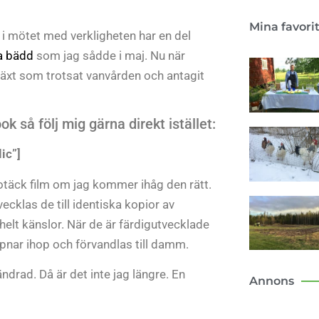
Mina favori
 i mötet med verkligheten har en del
a bädd
som jag sådde i maj. Nu när
växt som trotsat vanvården och antagit
k så följ mig gärna direkt istället:
ic”]
 otäck film om jag kommer ihåg den rätt.
cklas de till identiska kopior av
elt känslor. När de är färdigutvecklade
pnar ihop och förvandlas till damm.
ndrad. Då är det inte jag längre. En
Annons