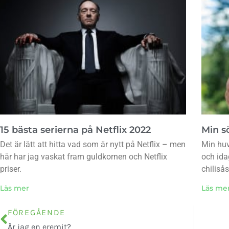
15 bästa serierna på Netflix 2022
Min sö
Det är lätt att hitta vad som är nytt på Netflix – men
Min huv
här har jag vaskat fram guldkornen och Netflix
och ida
priser.
chiliså
Läs mer
Läs me
FÖREGÅENDE
Är jag en eremit?