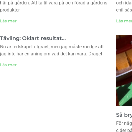
här på gården. Att ta tillvara på och förädla gårdens
och ida
produkter.
chiliså
Läs mer
Läs me
Tävling: Oklart resultat…
Nu är redskapet utgrävt, men jag måste medge att
jag inte har en aning om vad det kan vara. Draget
Läs mer
Så br
För någ
cider p