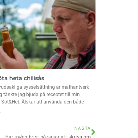
ta heta chilisås
udsakliga sysselsättning är mathantverk
g tänkte jag bjuda på receptet till min
s Söt&Het. Älskar att använda den både
r
NÄSTA
Har ingen brist på saker att skriva om