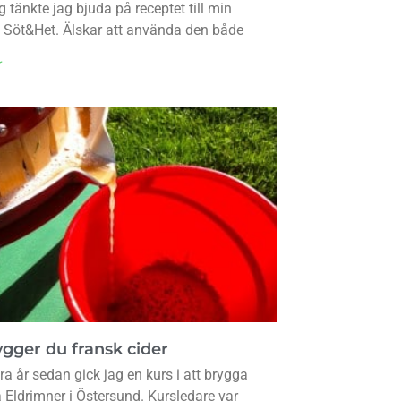
g tänkte jag bjuda på receptet till min
s Söt&Het. Älskar att använda den både
r
ygger du fransk cider
ra år sedan gick jag en kurs i att brygga
å Eldrimner i Östersund. Kursledare var