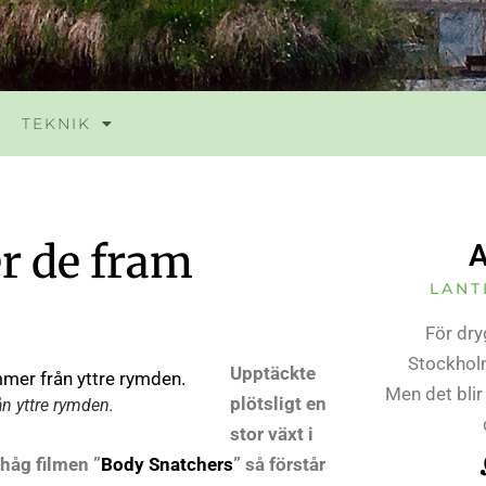
TEKNIK
r de fram
A
LANT
För dry
Stockholm
Upptäckte
Men det blir
plötsligt en
n yttre rymden.
stor växt i
håg filmen ”
Body Snatchers
” så förstår