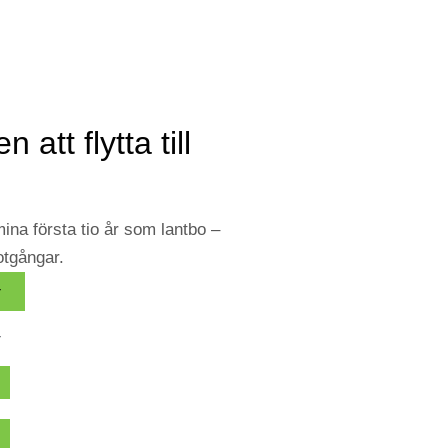
 att flytta till
na första tio år som lantbo –
tgångar.
r
r