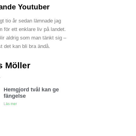
ande Youtuber
gt tio år sedan lämnade jag
 för ett enklare liv på landet.
lir aldrig som man tänkt sig –
st det kan bli bra ändå.
 Möller
r
Hemgjord tvål kan ge
fängelse
Läs mer