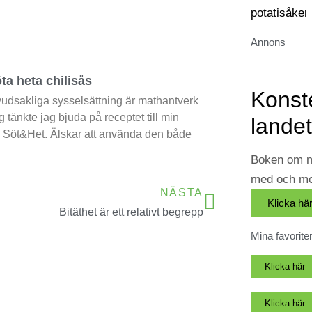
Annons
ta heta chilisås
Konsten
udsakliga sysselsättning är mathantverk
g tänkte jag bjuda på receptet till min
landet
s Söt&Het. Älskar att använda den både
Boken om mi
med och mo
NÄSTA
Klicka hä
Bitäthet är ett relativt begrepp
Mina favorite
Klicka här
Klicka här