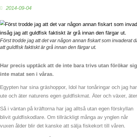
2014-09-04
Först trodde jag att det var någon annan fiskart som invadera
att guldfisk faktiskt är grå innan den färgar ut.
Har precis upptäck att de inte bara trivs utan förökar s
inte matat sen i våras.
Egypten har sina gräshoppor, Idol har tonåringar och jag ha
ute och äter naturens egen guldfiskmat. Äter och växer, äte
Så i väntan på kräftorna har jag alltså utan egen förskyllan
blivit guldfiskodlare. Om tillräckligt många av ynglen når
vuxen ålder blir det kanske att sälja fiskekort till våren.