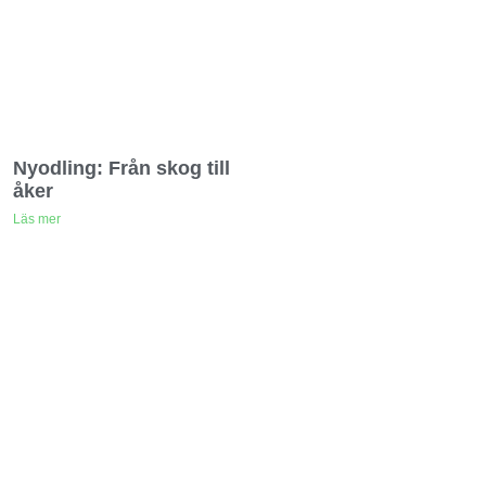
Nyodling: Från skog till
åker
Läs mer