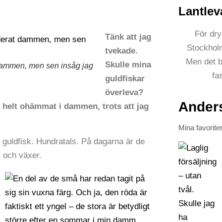
Lantlev
För dry
Tänk att jag
Stockholm
tvekade.
Men det b
Skulle mina
t dammen, men sen insåg jag
fa
guldfiskar
överleva?
Anders
ig helt ohämmat i dammen, trots att jag
Mina favorite
r guldfisk. Hundratals. På dagarna är de
r och växer.