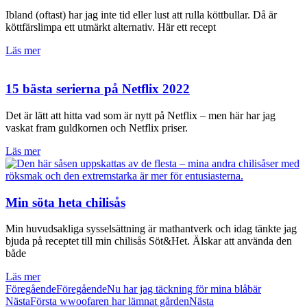
Ibland (oftast) har jag inte tid eller lust att rulla köttbullar. Då är
köttfärslimpa ett utmärkt alternativ. Här ett recept
Läs mer
15 bästa serierna på Netflix 2022
Det är lätt att hitta vad som är nytt på Netflix – men här har jag
vaskat fram guldkornen och Netflix priser.
Läs mer
Min söta heta chilisås
Min huvudsakliga sysselsättning är mathantverk och idag tänkte jag
bjuda på receptet till min chilisås Söt&Het. Älskar att använda den
både
Läs mer
Föregående
Föregående
Nu har jag täckning för mina blåbär
Nästa
Första wwoofaren har lämnat gården
Nästa