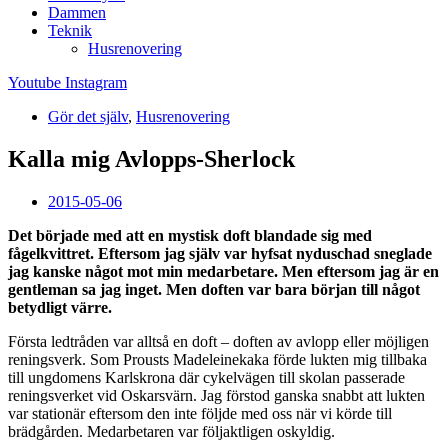
Dammen
Teknik
Husrenovering
Youtube
Instagram
Gör det själv
,
Husrenovering
Kalla mig Avlopps-Sherlock
2015-05-06
Det började med att en mystisk doft blandade sig med
fågelkvittret. Eftersom jag själv var hyfsat nyduschad sneglade
jag kanske något mot min medarbetare. Men eftersom jag är en
gentleman sa jag inget. Men doften var bara början till något
betydligt värre.
Första ledtråden var alltså en doft – doften av avlopp eller möjligen
reningsverk. Som Prousts Madeleinekaka förde lukten mig tillbaka
till ungdomens Karlskrona där cykelvägen till skolan passerade
reningsverket vid Oskarsvärn. Jag förstod ganska snabbt att lukten
var stationär eftersom den inte följde med oss när vi körde till
brädgården. Medarbetaren var följaktligen oskyldig.