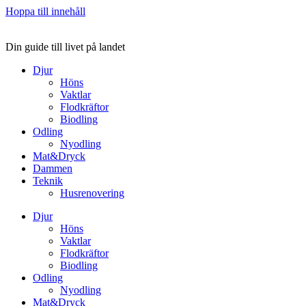
Hoppa till innehåll
Din guide till livet på landet
Djur
Höns
Vaktlar
Flodkräftor
Biodling
Odling
Nyodling
Mat&Dryck
Dammen
Teknik
Husrenovering
Djur
Höns
Vaktlar
Flodkräftor
Biodling
Odling
Nyodling
Mat&Dryck