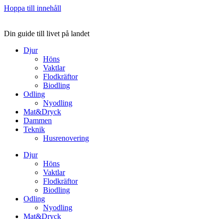
Hoppa till innehåll
Din guide till livet på landet
Djur
Höns
Vaktlar
Flodkräftor
Biodling
Odling
Nyodling
Mat&Dryck
Dammen
Teknik
Husrenovering
Djur
Höns
Vaktlar
Flodkräftor
Biodling
Odling
Nyodling
Mat&Dryck