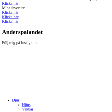
Klicka här
Mina favoriter
Klicka här
Klicka här
Klicka här
Anderspalandet
Följ mig på Instagram
Djur
Höns
Vaktlar