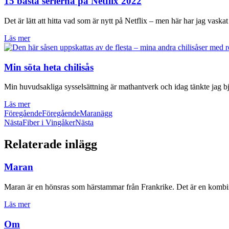
15 bästa serierna på Netflix 2022
Det är lätt att hitta vad som är nytt på Netflix – men här har jag vask
Läs mer
Min söta heta chilisås
Min huvudsakliga sysselsättning är mathantverk och idag tänkte jag bj
Läs mer
Föregående
Föregående
Maranägg
Nästa
Fiber i Vingåker
Nästa
Relaterade inlägg
Maran
Maran är en hönsras som härstammar från Frankrike. Det är en kombinat
Läs mer
Om