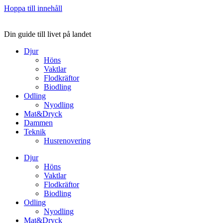
Hoppa till innehåll
Din guide till livet på landet
Djur
Höns
Vaktlar
Flodkräftor
Biodling
Odling
Nyodling
Mat&Dryck
Dammen
Teknik
Husrenovering
Djur
Höns
Vaktlar
Flodkräftor
Biodling
Odling
Nyodling
Mat&Dryck