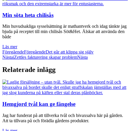
Min söta heta chilisås
Min huvudsakliga sysselsättning är mathantverk och idag tänkte jag
bjuda på receptet till min chilisås Söt&Het. Älskar att använda den
både
Läs mer
Föregående
Föregående
Det går att klippa sig själv
Nästa
iZettles fakturering skapar problem
Nästa
Relaterade inlägg
Hemgjord tvål kan ge fängelse
Jag har funderat på att tillverka tvål och bivaxsalva här på gården.
Att ta tillvara på och förädla gårdens produkter.
Läs mer