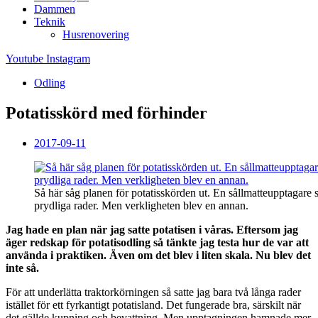
Dammen
Teknik
Husrenovering
Youtube
Instagram
Odling
Potatisskörd med förhinder
2017-09-11
Så här såg planen för potatisskörden ut. En sållmatteupptagare 
prydliga rader. Men verkligheten blev en annan.
Jag hade en plan när jag satte potatisen i våras. Eftersom jag
äger redskap för potatisodling så tänkte jag testa hur de var att
använda i praktiken. Även om det blev i liten skala. Nu blev det
inte så.
För att underlätta traktorkörningen så satte jag bara två långa rader
istället för ett fyrkantigt potatisland. Det fungerade bra, särskilt när
det gällde kupning och bevattning. Men upptagningen hamnade mer