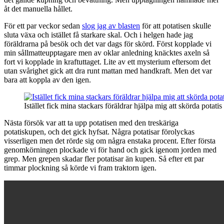
åt det manuella hållet.
För ett par veckor sedan
slog jag av blasten
för att potatisen skulle
sluta växa och istället få starkare skal. Och i helgen hade jag
föräldrarna på besök och det var dags för skörd. Först kopplade vi
min sållmatteupptagare men av oklar anledning knäcktes axeln så
fort vi kopplade in kraftuttaget. Lite av ett mysterium eftersom det
utan svårighet gick att dra runt mattan med handkraft. Men det var
bara att koppla av den igen.
Istället fick mina stackars föräldrar hjälpa mig att skörda potati
Nästa försök var att ta upp potatisen med den treskäriga
potatiskupen, och det gick hyfsat. Några potatisar förolyckas
visserligen men det rörde sig om några enstaka procent. Efter första
genomkörningen plockade vi för hand och gick igenom jorden med
grep. Men grepen skadar fler potatisar än kupen. Så efter ett par
timmar plockning så körde vi fram traktorn igen.